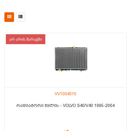
არ არის მარაგში
VV1004010
ᲠᲐᲓᲘᲐᲢᲝᲠᲘ ᲬᲧᲚᲘᲡ - VOLVO S40/V40 1995-2004