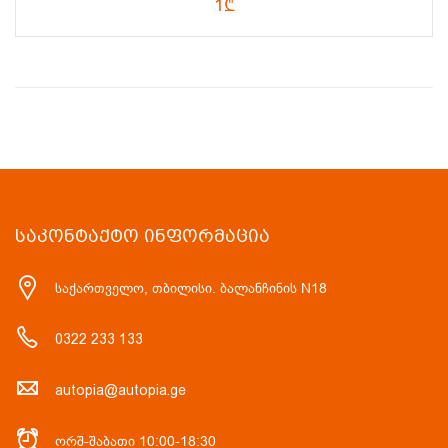
1₾
ᲡᲐᲙᲝᲜᲢᲐᲥᲢᲝ ᲘᲜᲤᲝᲠᲛᲐᲪᲘᲐ
საქართველო, თბილისი. ბალანჩინის N18
0322 233 133
autopia@autopia.ge
ორშ-შაბათი 10:00-18:30