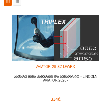
AVIATOR-20-SZ LFWRX
ᲡᲐᲥᲐᲠᲔ ᲛᲘᲜᲐ ᲙᲐᲛᲔᲠᲘᲗ ᲓᲐ ᲡᲔᲜᲡᲝᲠᲘᲗ - LINCOLN
AVIATOR 2020-
334₾