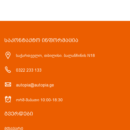
ᲡᲐᲙᲝᲜᲢᲐᲥᲢᲝ ᲘᲜᲤᲝᲠᲛᲐᲪᲘᲐ
საქართველო, თბილისი. ბალანჩინის N18
0322 233 133
autopia@autopia.ge
ორშ-შაბათი 10:00-18:30
ᲒᲕᲔᲠᲓᲔᲑᲘ
მთავარი