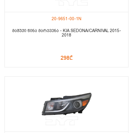
20-9651-00-1N
ᲛᲐᲨᲣᲥᲘ ᲬᲘᲜᲐ ᲛᲐᲠᲯᲕᲔᲜᲐ - KIA SEDONA/CARNIVAL 2015-
2018
298₾