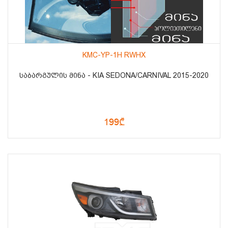
KMC-YP-1H RWHX
ᲡᲐᲑᲐᲠᲒᲣᲚᲘᲡ ᲛᲘᲜᲐ - KIA SEDONA/CARNIVAL 2015-2020
199₾