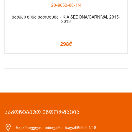
20-9652-00-1N
ᲛᲐᲨᲣᲥᲘ ᲬᲘᲜᲐ ᲛᲐᲠᲪᲮᲔᲜᲐ - KIA SEDONA/CARNIVAL 2015-
2018
298₾
ᲡᲐᲙᲝᲜᲢᲐᲥᲢᲝ ᲘᲜᲤᲝᲠᲛᲐᲪᲘᲐ
საქართველო, თბილისი. ბალანჩინის N18