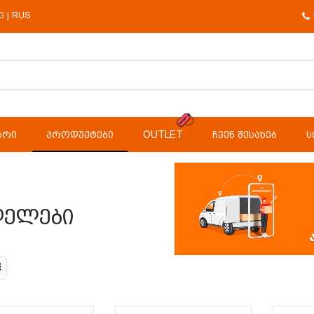
G
RUS
|
ᲐᲠᲘ
ᲞᲠᲝᲓᲣᲥᲢᲔᲑᲘ
OUTLET
ᲩᲕᲔᲜ ᲨᲔᲡᲐᲮᲔᲑ
Ს
დელები