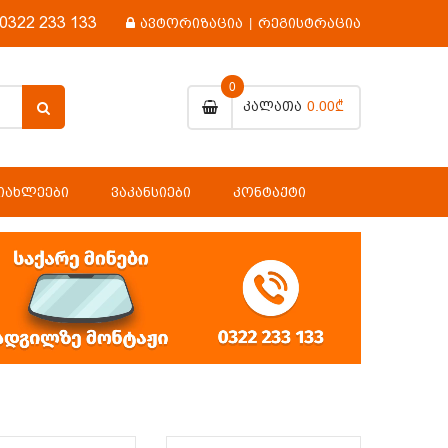
0322 233 133
ავტორიზაცია
|
რეგისტრაცია
0
0.00₾
Კალათა
ᲘᲐᲮᲚᲔᲔᲑᲘ
ᲕᲐᲙᲐᲜᲡᲘᲔᲑᲘ
ᲙᲝᲜᲢᲐᲥᲢᲘ