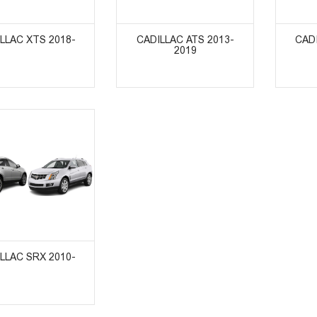
ᲣᲥᲢᲔᲑᲘᲡ ᲜᲐᲮᲕᲐ
ᲞᲠᲝᲓᲣᲥᲢᲔᲑᲘᲡ ᲜᲐᲮᲕᲐ
ᲞᲠᲝᲓ
LLAC XTS 2018-
CADILLAC ATS 2013-
CADI
2019
ᲣᲥᲢᲔᲑᲘᲡ ᲜᲐᲮᲕᲐ
LLAC SRX 2010-