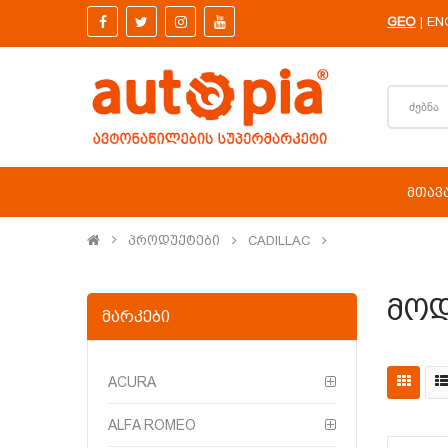
GEO
EN
|
ᲛᲗᲐᲕ
Პროდუქტები
CADILLAC
Მო
ᲛᲐᲠᲙᲔᲑᲘ
ACURA
ALFA ROMEO