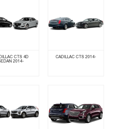
ᲣᲥᲢᲔᲑᲘᲡ ᲜᲐᲮᲕᲐ
ᲞᲠᲝᲓᲣᲥᲢᲔᲑᲘᲡ ᲜᲐᲮᲕᲐ
DILLAC CTS 4D
CADILLAC CTS 2014-
SEDAN 2014-