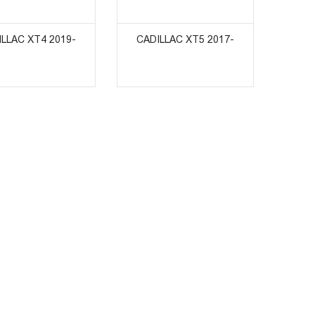
ᲣᲥᲢᲔᲑᲘᲡ ᲜᲐᲮᲕᲐ
ᲞᲠᲝᲓᲣᲥᲢᲔᲑᲘᲡ ᲜᲐᲮᲕᲐ
LLAC XT4 2019-
CADILLAC XT5 2017-