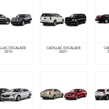
ᲣᲥᲢᲔᲑᲘᲡ ᲜᲐᲮᲕᲐ
ᲞᲠᲝᲓᲣᲥᲢᲔᲑᲘᲡ ᲜᲐᲮᲕᲐ
ᲞᲠᲝᲓ
LLAC ESCALADE
CADILLAC ESCALADE
CA
2015-
2021-