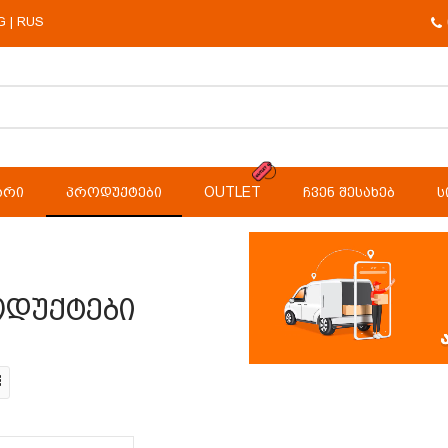
G
RUS
|
ᲐᲠᲘ
ᲞᲠᲝᲓᲣᲥᲢᲔᲑᲘ
OUTLET
ᲩᲕᲔᲜ ᲨᲔᲡᲐᲮᲔᲑ
Ს
დუქტები