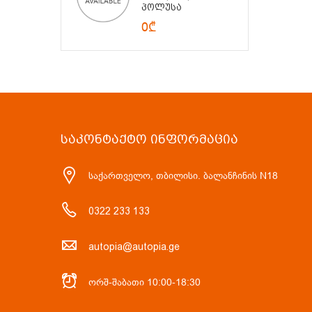
Პოლუსა
0₾
ᲡᲐᲙᲝᲜᲢᲐᲥᲢᲝ ᲘᲜᲤᲝᲠᲛᲐᲪᲘᲐ
საქართველო, თბილისი. ბალანჩინის N18
0322 233 133
autopia@autopia.ge
ორშ-შაბათი 10:00-18:30