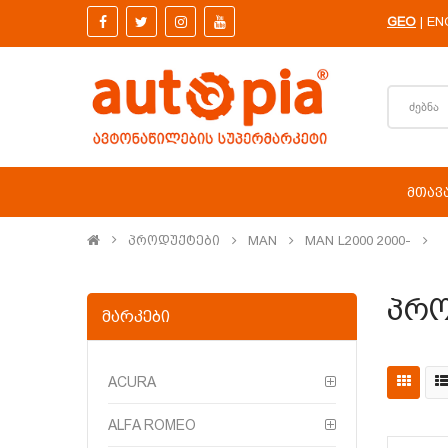
GEO
EN
|
ᲛᲗᲐᲕ
Პროდუქტები
MAN
MAN L2000 2000-
Პრო
ᲛᲐᲠᲙᲔᲑᲘ
ACURA
ALFA ROMEO