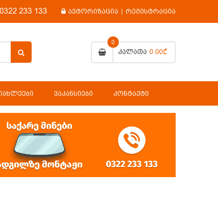
0322 233 133
ავტორიზაცია
|
რეგისტრაცია
0
0.00₾
Კალათა
ᲘᲐᲮᲚᲔᲔᲑᲘ
ᲕᲐᲙᲐᲜᲡᲘᲔᲑᲘ
ᲙᲝᲜᲢᲐᲥᲢᲘ