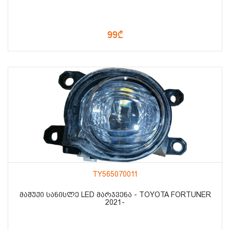
99₾
TY565070011
ᲛᲐᲨᲣᲥᲘ ᲡᲐᲜᲘᲡᲚᲔ LED ᲛᲐᲠᲯᲕᲔᲜᲐ - TOYOTA FORTUNER
2021-