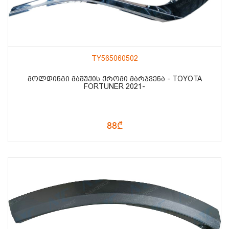
TY565060502
ᲛᲝᲚᲓᲘᲜᲒᲘ ᲛᲐᲨᲣᲥᲘᲡ ᲥᲠᲝᲛᲘ ᲛᲐᲠᲯᲕᲔᲜᲐ - TOYOTA
FORTUNER 2021-
88₾