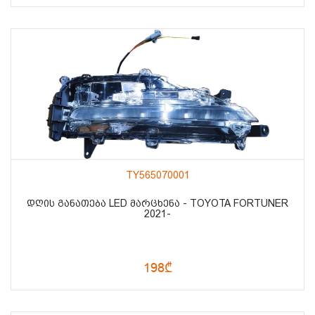
TY565070001
ᲓᲦᲘᲡ ᲒᲐᲜᲐᲗᲔᲑᲐ LED ᲛᲐᲠᲪᲮᲔᲜᲐ - TOYOTA FORTUNER
2021-
198₾