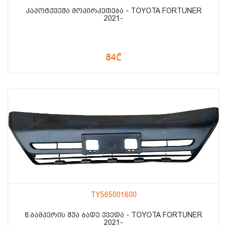
ᲙᲐᲞᲝᲢᲥᲕᲔᲨᲐ ᲛᲝᲞᲘᲠᲙᲔᲗᲔᲑᲐ - TOYOTA FORTUNER
2021-
84₾
TY565001600
Წ.ᲑᲐᲛᲞᲔᲠᲘᲡ ᲨᲣᲐ ᲑᲐᲓᲔ ᲥᲕᲔᲓᲐ - TOYOTA FORTUNER
2021-