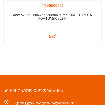
TY565000302
ᲛᲝᲚᲓᲘᲜᲒᲘ ᲬᲘᲜᲐ ᲑᲐᲛᲞᲔᲠᲘᲡ ᲛᲐᲠᲯᲕᲔᲜᲐ - TOYOTA
FORTUNER 2021-
59₾
ᲡᲐᲙᲝᲜᲢᲐᲥᲢᲝ ᲘᲜᲤᲝᲠᲛᲐᲪᲘᲐ
საქართველო, თბილისი. ბალანჩინის N18