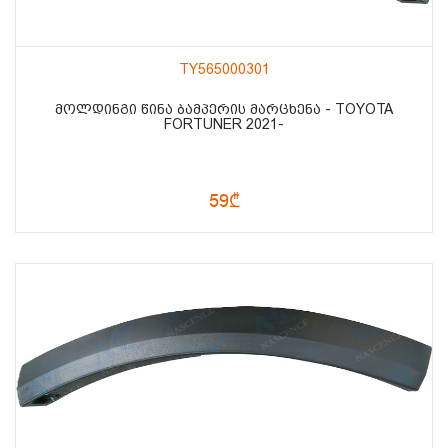
TY565000301
ᲛᲝᲚᲓᲘᲜᲒᲘ ᲬᲘᲜᲐ ᲑᲐᲛᲞᲔᲠᲘᲡ ᲛᲐᲠᲪᲮᲔᲜᲐ - TOYOTA
FORTUNER 2021-
59₾