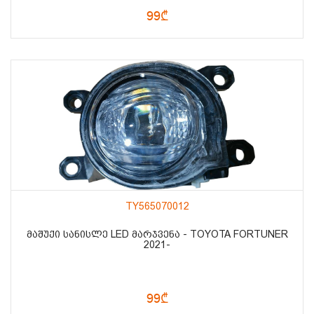
99₾
TY565070012
ᲛᲐᲨᲣᲥᲘ ᲡᲐᲜᲘᲡᲚᲔ LED ᲛᲐᲠᲯᲕᲔᲜᲐ - TOYOTA FORTUNER
2021-
99₾