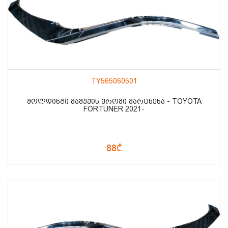
TY565060501
ᲛᲝᲚᲓᲘᲜᲒᲘ ᲛᲐᲨᲣᲥᲘᲡ ᲥᲠᲝᲛᲘ ᲛᲐᲠᲪᲮᲔᲜᲐ - TOYOTA
FORTUNER 2021-
88₾