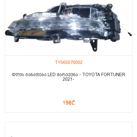
TY565070002
ᲓᲦᲘᲡ ᲒᲐᲜᲐᲗᲔᲑᲐ LED ᲛᲐᲠᲯᲕᲔᲜᲐ - TOYOTA FORTUNER
2021-
198₾