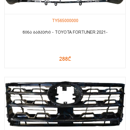
TY565000000
ᲬᲘᲜᲐ ᲑᲐᲛᲞᲔᲠᲘ - TOYOTA FORTUNER 2021-
288₾