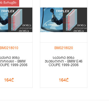
ის მარაგში
BM0218010
BM0218020
ᲡᲐᲥᲐᲠᲔ ᲛᲘᲜᲐ
ᲡᲐᲥᲐᲠᲔ ᲛᲘᲜᲐ
ᲡᲝᲠᲘᲐᲜᲘ - BMW
ᲣᲡᲔᲜᲡᲝᲠᲝ - BMW E46
COUPE 1999-2006
COUPE 1999-2006
164₾
164₾