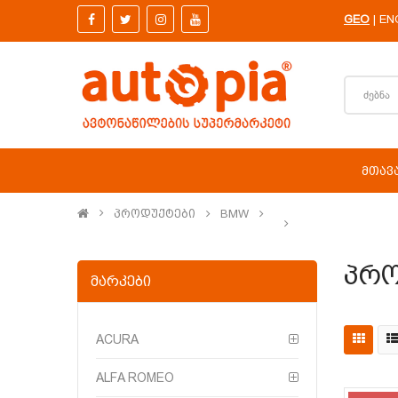
GEO
EN
|
ᲛᲗᲐᲕ
Პროდუქტები
BMW
Პრო
ᲛᲐᲠᲙᲔᲑᲘ
ACURA
ALFA ROMEO