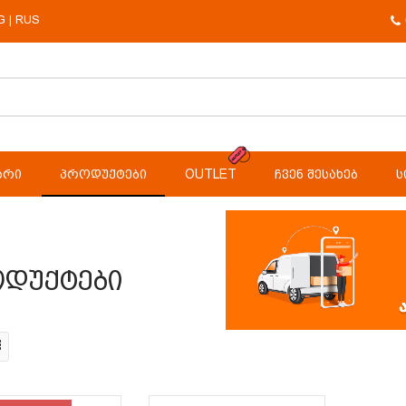
G
RUS
|
ᲐᲠᲘ
ᲞᲠᲝᲓᲣᲥᲢᲔᲑᲘ
OUTLET
ᲩᲕᲔᲜ ᲨᲔᲡᲐᲮᲔᲑ
Ს
დუქტები