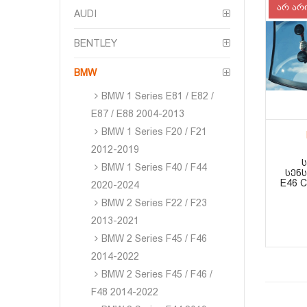
არ არ
AUDI
BENTLEY
BMW
BMW 1 Series E81 / E82 /
E87 / E88 2004-2013
BMW 1 Series F20 / F21
2012-2019
BMW 1 Series F40 / F44
ᲡᲔᲜ
E46 
2020-2024
BMW 2 Series F22 / F23
2013-2021
BMW 2 Series F45 / F46
2014-2022
BMW 2 Series F45 / F46 /
F48 2014-2022