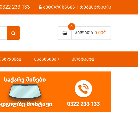
0322 233 133
ავტორიზაცია
|
რეგისტრაცია
0
0.00₾
Კალათა
ᲘᲐᲮᲚᲔᲔᲑᲘ
ᲕᲐᲙᲐᲜᲡᲘᲔᲑᲘ
ᲙᲝᲜᲢᲐᲥᲢᲘ