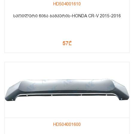
HD504001610
ᲡᲞᲝᲘᲚᲔᲠᲘ ᲬᲘᲜᲐ ᲑᲐᲛᲞᲔᲠᲘᲡ-HONDA CR-V 2015-2016
57₾
HD504001600