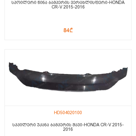
ᲡᲞᲝᲘᲚᲔᲠᲘ ᲬᲘᲜᲐ ᲑᲐᲛᲞᲔᲠᲘᲡ ᲕᲔᲠᲪᲮᲚᲘᲡᲤᲔᲠᲘ-HONDA
CR-V 2015-2016
84₾
HD504020100
ᲡᲞᲞᲘᲚᲔᲠᲘ ᲣᲙᲐᲜᲐ ᲑᲐᲛᲞᲔᲠᲘᲡ ᲨᲐᲕᲘ-HONDA CR-V 2015-
2016