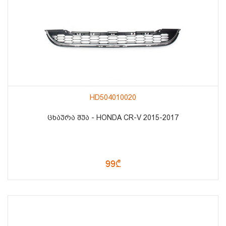
HD504010020
ᲪᲮᲐᲣᲠᲐ ᲨᲣᲐ - HONDA CR-V 2015-2017
99₾