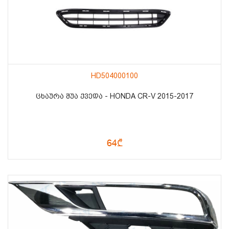
HD504000100
ᲪᲮᲐᲣᲠᲐ ᲨᲣᲐ ᲥᲕᲔᲓᲐ - HONDA CR-V 2015-2017
64₾