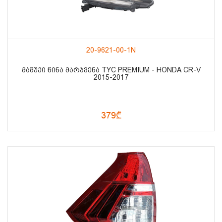
20-9621-00-1N
ᲛᲐᲨᲣᲥᲘ ᲬᲘᲜᲐ ᲛᲐᲠᲯᲕᲔᲜᲐ TYC PREMIUM - HONDA CR-V
2015-2017
379₾