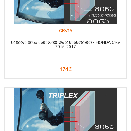
CRV15
ᲡᲐᲥᲐᲠᲔ ᲛᲘᲜᲐ ᲙᲐᲛᲔᲠᲘᲗ ᲓᲐ 2 ᲡᲔᲜᲡᲝᲠᲘᲗ - HONDA CRV
2015-2017
174₾