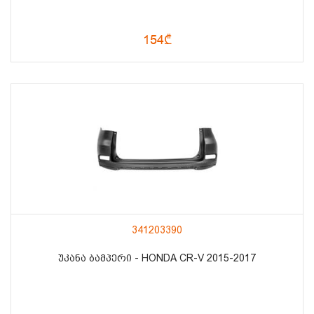
154₾
341203390
ᲣᲙᲐᲜᲐ ᲑᲐᲛᲞᲔᲠᲘ - HONDA CR-V 2015-2017