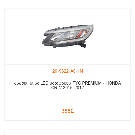
20-9622-A0-1N
ᲛᲐᲨᲣᲥᲘ ᲬᲘᲜᲐ LED ᲛᲐᲠᲪᲮᲔᲜᲐ TYC PREMIUM - HONDA
CR-V 2015-2017
388₾