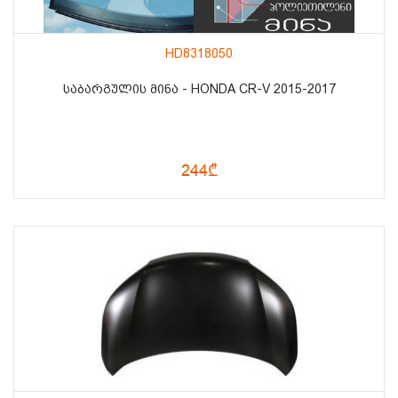
HD8318050
ᲡᲐᲑᲐᲠᲒᲣᲚᲘᲡ ᲛᲘᲜᲐ - HONDA CR-V 2015-2017
244₾