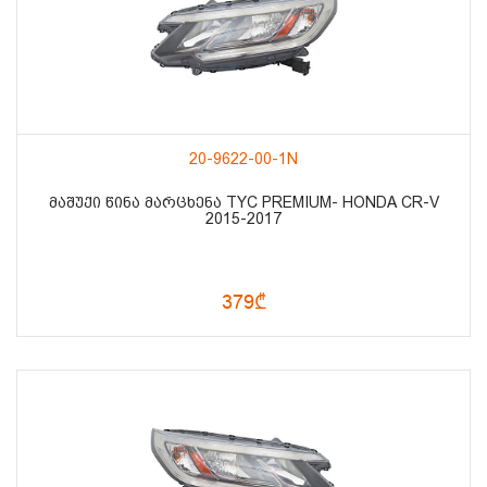
20-9622-00-1N
ᲛᲐᲨᲣᲥᲘ ᲬᲘᲜᲐ ᲛᲐᲠᲪᲮᲔᲜᲐ TYC PREMIUM- HONDA CR-V
2015-2017
379₾