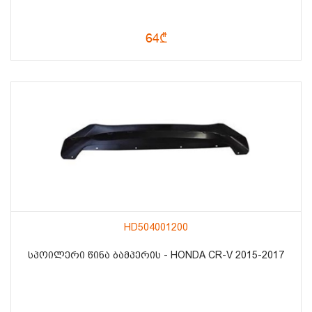
64₾
HD504001200
ᲡᲞᲝᲘᲚᲔᲠᲘ ᲬᲘᲜᲐ ᲑᲐᲛᲞᲔᲠᲘᲡ - HONDA CR-V 2015-2017