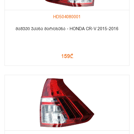
HD504080001
ᲛᲐᲨᲣᲥᲘ ᲣᲙᲐᲜᲐ ᲛᲐᲠᲪᲮᲔᲜᲐ - HONDA CR-V 2015-2016
159₾