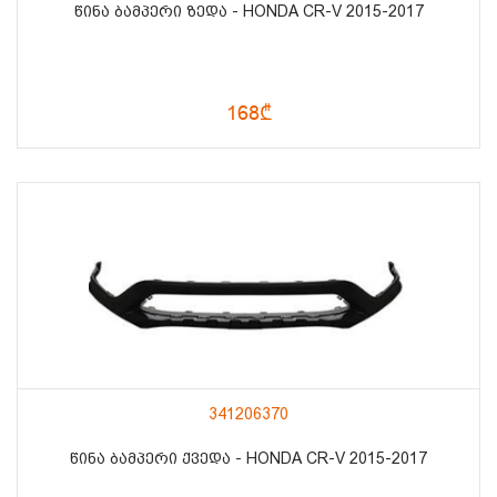
ᲬᲘᲜᲐ ᲑᲐᲛᲞᲔᲠᲘ ᲖᲔᲓᲐ - HONDA CR-V 2015-2017
168₾
341206370
ᲬᲘᲜᲐ ᲑᲐᲛᲞᲔᲠᲘ ᲥᲕᲔᲓᲐ - HONDA CR-V 2015-2017