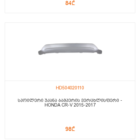
84₾
HD504020110
ᲡᲞᲝᲘᲚᲔᲠᲘ ᲣᲙᲐᲜᲐ ᲑᲐᲛᲞᲔᲠᲘᲡ ᲕᲔᲠᲪᲮᲚᲘᲡᲤᲔᲠᲘ -
HONDA CR-V 2015-2017
98₾