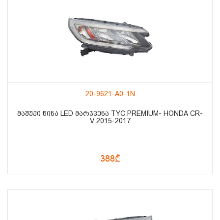
20-9621-A0-1N
ᲛᲐᲨᲣᲥᲘ ᲬᲘᲜᲐ LED ᲛᲐᲠᲯᲕᲔᲜᲐ TYC PREMIUM- HONDA CR-
V 2015-2017
388₾