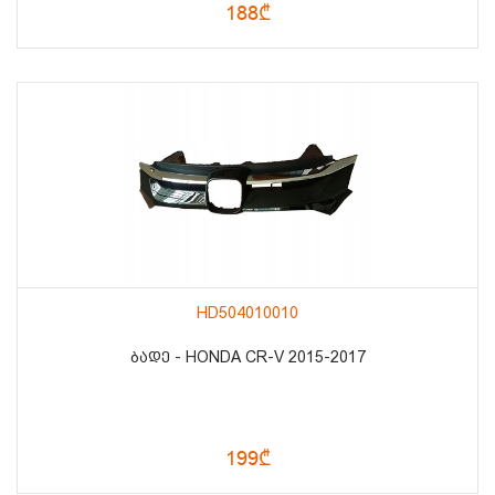
188₾
HD504010010
ᲑᲐᲓᲔ - HONDA CR-V 2015-2017
199₾