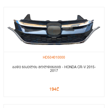
HD504010000
ᲑᲐᲓᲔ ᲜᲘᲙᲔᲚᲘᲡ ᲛᲝᲚᲓᲘᲜᲒᲘᲗ - HONDA CR-V 2015-
2017
194₾