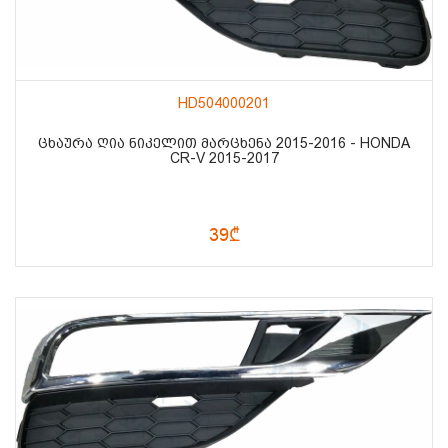
HD504000201
ᲪᲮᲐᲣᲠᲐ ᲦᲘᲐ ᲜᲘᲙᲔᲚᲘᲗ ᲛᲐᲠᲪᲮᲔᲜᲐ 2015-2016 - HONDA
CR-V 2015-2017
39₾