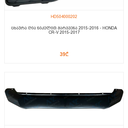
HD504000202
ᲪᲮᲐᲣᲠᲐ ᲦᲘᲐ ᲜᲘᲙᲔᲚᲘᲗ ᲛᲐᲠᲯᲕᲔᲜᲐ 2015-2016 - HONDA
CR-V 2015-2017
39₾