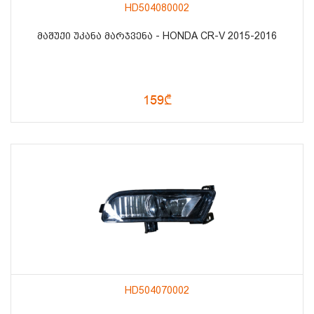
HD504080002
ᲛᲐᲨᲣᲥᲘ ᲣᲙᲐᲜᲐ ᲛᲐᲠᲯᲕᲔᲜᲐ - HONDA CR-V 2015-2016
159₾
HD504070002