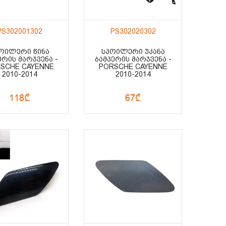
PS302001302
PS302020302
ᲝᲘᲚᲔᲠᲘ ᲬᲘᲜᲐ
ᲡᲞᲝᲘᲚᲔᲠᲘ ᲣᲙᲐᲜᲐ
ᲔᲠᲘᲡ ᲛᲐᲠᲯᲕᲔᲜᲐ -
ᲑᲐᲛᲞᲔᲠᲘᲡ ᲛᲐᲠᲯᲕᲔᲜᲐ -
SCHE CAYENNE
PORSCHE CAYENNE
2010-2014
2010-2014
118₾
67₾