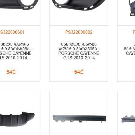
S322000601
PS322000602
ᲜᲘᲡᲚᲔ ᲤᲐᲠᲘᲡ
ᲡᲐᲜᲘᲡᲚᲔ ᲤᲐᲠᲘᲡ
ᲠᲘ ᲛᲐᲠᲪᲮᲔᲜᲐ -
ᲡᲐᲤᲐᲠᲘ ᲛᲐᲠᲯᲕᲔᲜᲐ -
ᲛᲐᲠᲯ
SCHE CAYENNE
PORSCHE CAYENNE
CAY
TS 2010-2014
GTS 2010-2014
54₾
54₾