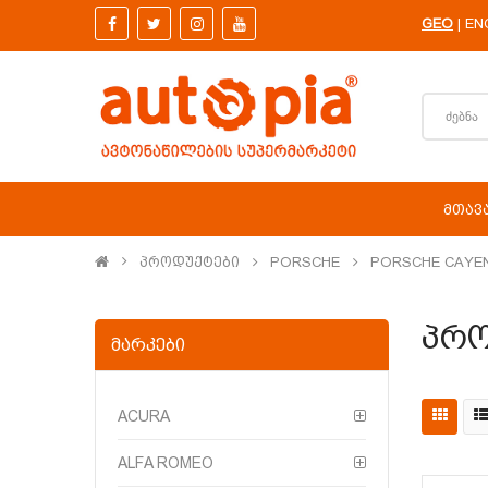
GEO
EN
|
ᲛᲗᲐᲕ
Პროდუქტები
PORSCHE
PORSCHE CAYEN
Პრო
ᲛᲐᲠᲙᲔᲑᲘ
ACURA
ALFA ROMEO