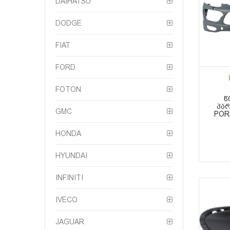
DAIHATSU
DODGE
FIAT
FORD
FOTON
Წ
ᲞᲐᲠ
GMC
POR
HONDA
HYUNDAI
INFINITI
IVECO
JAGUAR