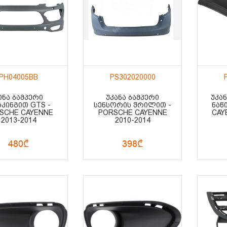
PH04005BB
PS302020000
ᲘᲜᲐ ᲑᲐᲛᲞᲔᲠᲘ
ᲣᲙᲐᲜᲐ ᲑᲐᲛᲞᲔᲠᲘ
ᲣᲙᲐᲜ
ᲙᲘᲜᲒᲘᲗ GTS -
ᲡᲔᲜᲡᲝᲠᲘᲡ ᲭᲠᲘᲚᲘᲗ -
ᲜᲐᲬ
SCHE CAYENNE
PORSCHE CAYENNE
CAY
2013-2014
2010-2014
480₾
398₾