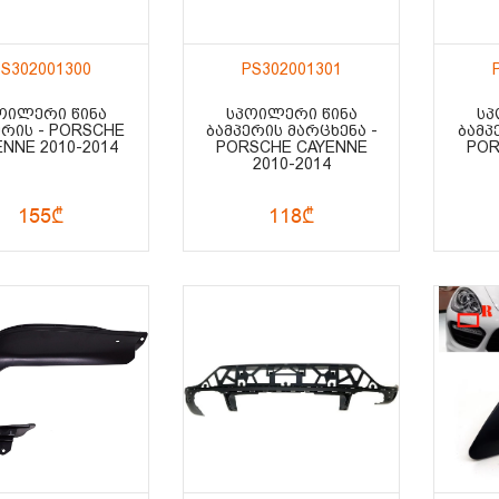
S302001300
PS302001301
ᲝᲘᲚᲔᲠᲘ ᲬᲘᲜᲐ
ᲡᲞᲝᲘᲚᲔᲠᲘ ᲬᲘᲜᲐ
ᲡᲞ
ᲔᲠᲘᲡ - PORSCHE
ᲑᲐᲛᲞᲔᲠᲘᲡ ᲛᲐᲠᲪᲮᲔᲜᲐ -
ᲑᲐᲛᲞ
NNE 2010-2014
PORSCHE CAYENNE
POR
2010-2014
155₾
118₾