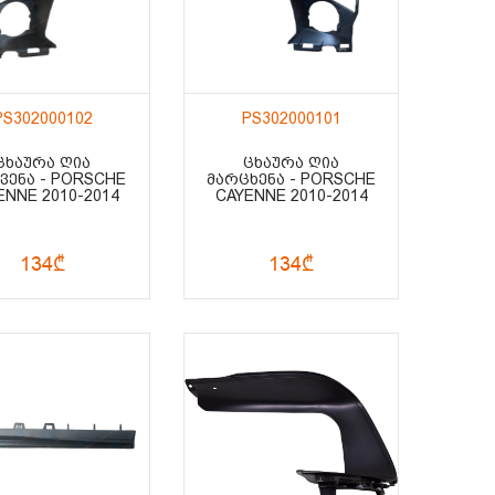
PS302000102
PS302000101
ᲪᲮᲐᲣᲠᲐ ᲦᲘᲐ
ᲪᲮᲐᲣᲠᲐ ᲦᲘᲐ
ᲕᲔᲜᲐ - PORSCHE
ᲛᲐᲠᲪᲮᲔᲜᲐ - PORSCHE
ENNE 2010-2014
CAYENNE 2010-2014
134₾
134₾