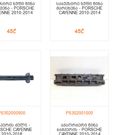
ᲥᲡᲘᲠᲔ ᲮᲣᲤᲘ ᲬᲘᲜᲐ
ᲡᲐᲑᲣᲥᲡᲘᲠᲔ ᲮᲣᲤᲘ ᲬᲘᲜᲐ
ᲕᲔᲜᲐ - PORSCHE
ᲛᲐᲠᲪᲮᲔᲜᲐ - PORSCHE
ENNE 2010-2014
CAYENNE 2010-2014
45₾
45₾
PS302000900
PS302001000
ᲛᲞᲔᲠᲘᲡ ᲫᲔᲚᲘ -
ᲐᲑᲡᲝᲠᲑᲔᲠᲘ ᲬᲘᲜᲐ
SCHE CAYENNE
ᲑᲐᲛᲞᲔᲠᲘᲡ - PORSCHE
2010-2018
CAYENNE 2010-2014