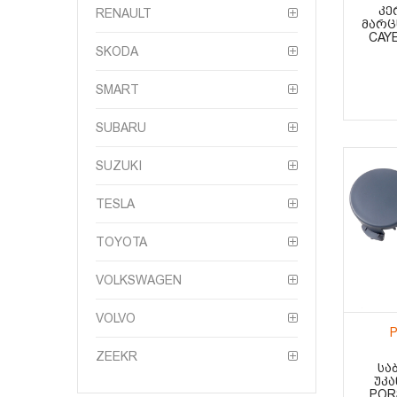
ᲙᲔ
RENAULT
ᲛᲐᲠᲪ
CAYE
SKODA
SMART
SUBARU
SUZUKI
TESLA
TOYOTA
VOLKSWAGEN
VOLVO
P
ZEEKR
ᲡᲐ
ᲣᲙᲐ
POR