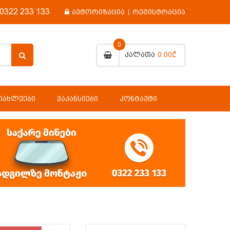
0322 233 133
ავტორიზაცია
|
რეგისტრაცია
0
0.00₾
Კალათა
ᲘᲐᲮᲚᲔᲔᲑᲘ
ᲕᲐᲙᲐᲜᲡᲘᲔᲑᲘ
ᲙᲝᲜᲢᲐᲥᲢᲘ