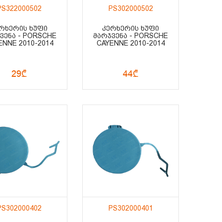
PS322000502
PS302000502
ᲠᲮᲔᲠᲘᲡ ᲮᲣᲤᲘ
ᲙᲔᲠᲮᲔᲠᲘᲡ ᲮᲣᲤᲘ
ᲕᲔᲜᲐ - PORSCHE
ᲛᲐᲠᲯᲕᲔᲜᲐ - PORSCHE
ENNE 2010-2014
CAYENNE 2010-2014
29₾
44₾
PS302000402
PS302000401