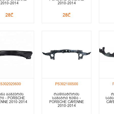
2010-2014
2010-2014
28₾
28₾
S302020600
PS302100500
ᲐᲜᲐ ᲑᲐᲛᲞᲔᲠᲘᲡ
ᲠᲐᲓᲘᲐᲢᲝᲠᲘᲡ
Რ
ᲚᲘ - PORSCHE
ᲡᲐᲛᲐᲒᲠᲘ ᲖᲔᲓᲐ -
ᲡᲐᲛ
NNE 2010-2014
PORSCHE CAYENNE
CAY
2010-2014