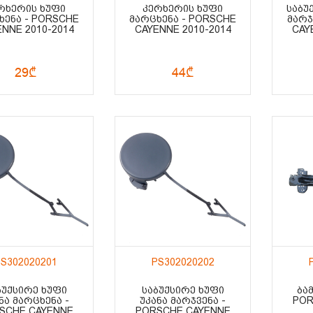
ᲠᲮᲔᲠᲘᲡ ᲮᲣᲤᲘ
ᲙᲔᲠᲮᲔᲠᲘᲡ ᲮᲣᲤᲘ
ᲡᲐᲑᲣ
ᲮᲔᲜᲐ - PORSCHE
ᲛᲐᲠᲪᲮᲔᲜᲐ - PORSCHE
ᲛᲐᲠᲯ
NNE 2010-2014
CAYENNE 2010-2014
CAY
29₾
44₾
S302020201
PS302020202
ᲑᲣᲥᲡᲘᲠᲔ ᲮᲣᲤᲘ
ᲡᲐᲑᲣᲥᲡᲘᲠᲔ ᲮᲣᲤᲘ
ᲑᲐ
ᲜᲐ ᲛᲐᲠᲪᲮᲔᲜᲐ -
ᲣᲙᲐᲜᲐ ᲛᲐᲠᲯᲕᲔᲜᲐ -
POR
SCHE CAYENNE
PORSCHE CAYENNE