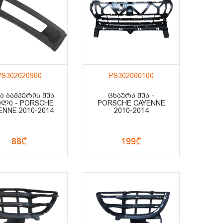
PS302020900
PS302000100
Ა ᲑᲐᲛᲞᲔᲠᲘᲡ ᲨᲣᲐ
ᲪᲮᲐᲣᲠᲐ ᲨᲣᲐ -
ᲘᲚᲘ - PORSCHE
PORSCHE CAYENNE
ENNE 2010-2014
2010-2014
88₾
199₾