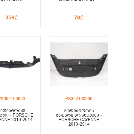
359₾
78₾
PS302100000
PS302130200
ᲐᲓᲘᲐᲢᲝᲠᲘᲡ
ᲠᲐᲓᲘᲐᲢᲝᲠᲘᲡ
ᲐᲒᲠᲘ - PORSCHE
ᲡᲐᲤᲐᲠᲘ ᲞᲚᲐᲡᲢᲛᲐᲡᲘ -
ENNE 2010-2014
PORSCHE CAYENNE
2010-2014