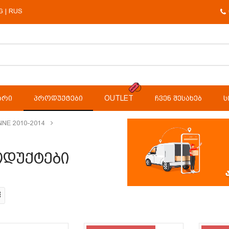
G
RUS
|
ᲐᲠᲘ
ᲞᲠᲝᲓᲣᲥᲢᲔᲑᲘ
OUTLET
ᲩᲕᲔᲜ ᲨᲔᲡᲐᲮᲔᲑ
Ს
NE 2010-2014
დუქტები