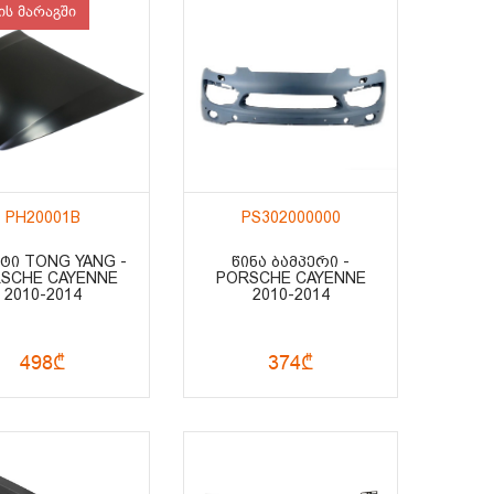
ის მარაგში
PH20001B
PS302000000
ᲢᲘ TONG YANG -
ᲬᲘᲜᲐ ᲑᲐᲛᲞᲔᲠᲘ -
SCHE CAYENNE
PORSCHE CAYENNE
2010-2014
2010-2014
498₾
374₾