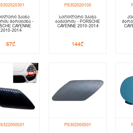
S302020301
PS302020100
ᲝᲘᲚᲔᲠᲘ ᲣᲙᲐᲜᲐ
ᲡᲞᲝᲘᲚᲔᲠᲘ ᲣᲙᲐᲜᲐ
ᲙᲔ
ᲔᲠᲘᲡ ᲛᲐᲠᲪᲮᲔᲜᲐ -
ᲑᲐᲛᲞᲔᲠᲘᲡ - PORSCHE
ᲛᲐᲠᲯ
SCHE CAYENNE
CAYENNE 2010-2014
CAY
2010-2014
67₾
144₾
S322000501
PS302000501