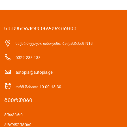
ᲡᲐᲙᲝᲜᲢᲐᲥᲢᲝ ᲘᲜᲤᲝᲠᲛᲐᲪᲘᲐ
საქართველო, თბილისი. ბალანჩინის N18
0322 233 133
autopia@autopia.ge
ორშ-შაბათი 10:00-18:30
ᲒᲕᲔᲠᲓᲔᲑᲘ
მთავარი
პროდუქტები