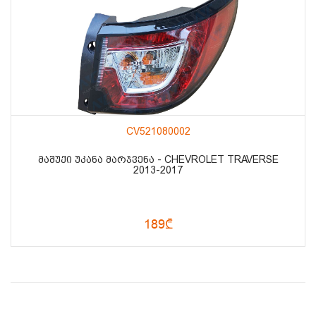
CV521080002
ᲛᲐᲨᲣᲥᲘ ᲣᲙᲐᲜᲐ ᲛᲐᲠᲯᲕᲔᲜᲐ - CHEVROLET TRAVERSE
2013-2017
189₾