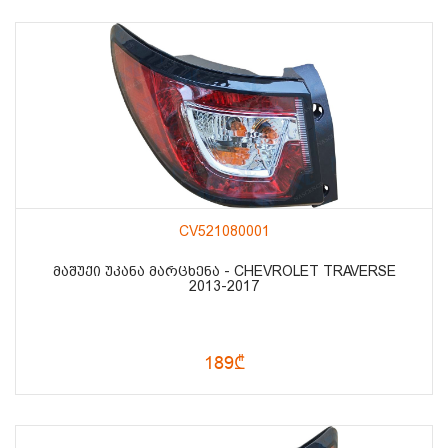
CV521080001
ᲛᲐᲨᲣᲥᲘ ᲣᲙᲐᲜᲐ ᲛᲐᲠᲪᲮᲔᲜᲐ - CHEVROLET TRAVERSE
2013-2017
189₾