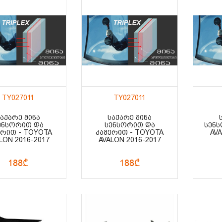
TY027011
TY027011
ᲡᲐᲥᲐᲠᲔ ᲛᲘᲜᲐ
ᲡᲐᲥᲐᲠᲔ ᲛᲘᲜᲐ
ᲔᲜᲡᲝᲠᲘᲗ ᲓᲐ
ᲡᲔᲜᲡᲝᲠᲘᲗ ᲓᲐ
ᲡᲔᲜᲡ
ᲔᲠᲘᲗ - TOYOTA
ᲙᲐᲛᲔᲠᲘᲗ - TOYOTA
AVA
LON 2016-2017
AVALON 2016-2017
188₾
188₾