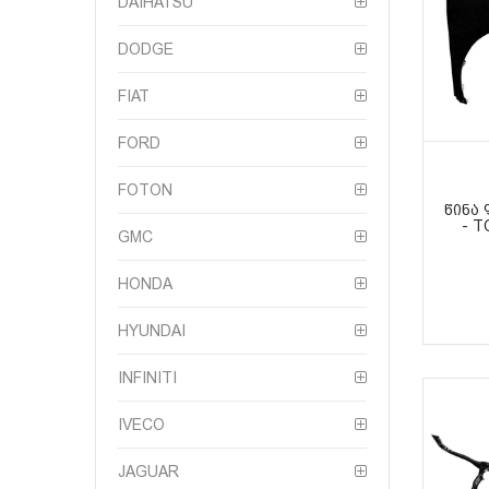
DAIHATSU
DODGE
FIAT
FORD
FOTON
ᲬᲘᲜᲐ
- T
GMC
HONDA
HYUNDAI
INFINITI
IVECO
JAGUAR