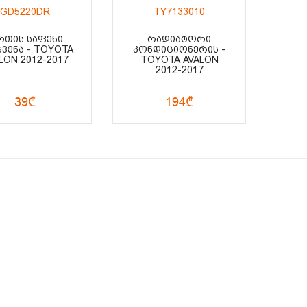
GD5220DR
TY7133010
ᲗᲘᲡ ᲡᲐᲤᲔᲜᲘ
ᲠᲐᲓᲘᲐᲢᲝᲠᲘ
ᲕᲔᲜᲐ - TOYOTA
ᲙᲝᲜᲓᲘᲪᲘᲝᲜᲔᲠᲘᲡ -
LON 2012-2017
TOYOTA AVALON
2012-2017
39₾
194₾