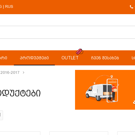
G
RUS
|
ᲐᲠᲘ
ᲞᲠᲝᲓᲣᲥᲢᲔᲑᲘ
OUTLET
ᲩᲕᲔᲜ ᲨᲔᲡᲐᲮᲔᲑ
Ს
2016-2017
დუქტები