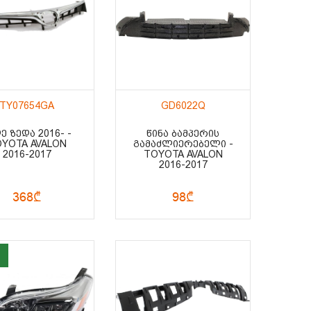
TY07654GA
GD6022Q
Ე ᲖᲔᲓᲐ 2016- -
ᲬᲘᲜᲐ ᲑᲐᲛᲞᲔᲠᲘᲡ
YOTA AVALON
ᲒᲐᲛᲐᲫᲚᲘᲔᲠᲔᲑᲔᲚᲘ -
2016-2017
TOYOTA AVALON
2016-2017
368₾
98₾