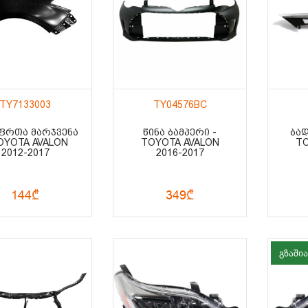
TY7133003
TY04576BC
 ᲤᲠᲗᲐ ᲛᲐᲠᲯᲕᲔᲜᲐ
ᲬᲘᲜᲐ ᲑᲐᲛᲞᲔᲠᲘ -
ᲑᲐᲓ
OYOTA AVALON
TOYOTA AVALON
TO
2012-2017
2016-2017
144₾
349₾
გზაშია