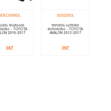
GDEC0068DL
GD5220DL
ᲐᲕᲘᲡ ᲓᲐᲛᲪᲐᲕᲘ
ᲤᲠᲗᲘᲡ ᲡᲐᲤᲔᲜᲘ
ᲪᲮᲔᲜᲐ - TOYOTA
ᲛᲐᲠᲪᲮᲔᲜᲐ - TOYOTA
LON 2016-2017
AVALON 2012-2017
38₾
39₾