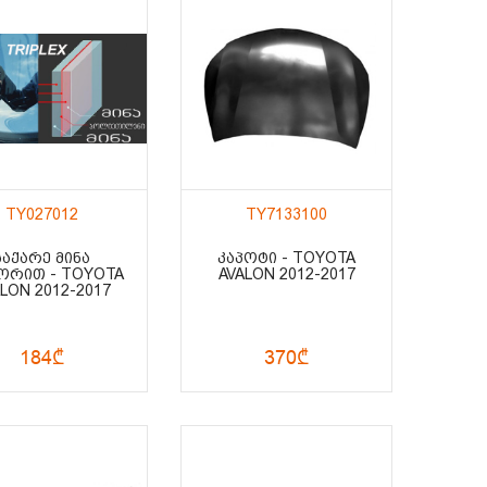
TY027012
TY7133100
ᲡᲐᲥᲐᲠᲔ ᲛᲘᲜᲐ
ᲙᲐᲞᲝᲢᲘ - TOYOTA
ᲝᲠᲘᲗ - TOYOTA
AVALON 2012-2017
LON 2012-2017
184₾
370₾