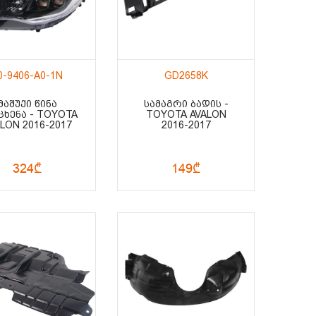
0-9406-A0-1N
GD2658K
ᲛᲐᲨᲣᲥᲘ ᲬᲘᲜᲐ
ᲡᲐᲛᲐᲒᲠᲘ ᲑᲐᲓᲘᲡ -
ᲪᲮᲔᲜᲐ - TOYOTA
TOYOTA AVALON
LON 2016-2017
2016-2017
324₾
149₾