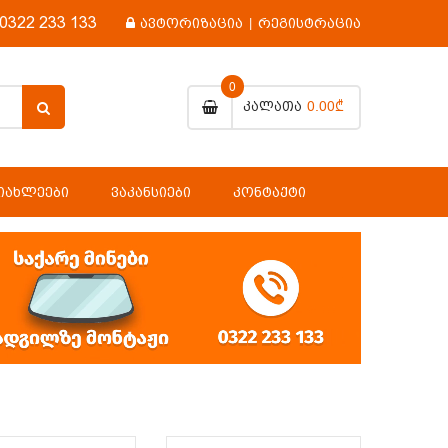
0322 233 133
ავტორიზაცია
|
რეგისტრაცია
0
0.00₾
Კალათა
ᲘᲐᲮᲚᲔᲔᲑᲘ
ᲕᲐᲙᲐᲜᲡᲘᲔᲑᲘ
ᲙᲝᲜᲢᲐᲥᲢᲘ