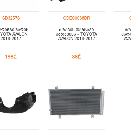
GD3257S
GDEC0068DR
ᲓᲘᲜᲒᲘ ᲑᲐᲓᲘᲡ -
ᲫᲠᲐᲕᲘᲡ ᲓᲐᲛᲪᲐᲕᲘ
ᲫᲠ
YOTA AVALON
ᲛᲐᲠᲯᲕᲔᲜᲐ - TOYOTA
ᲛᲐᲠ
2016-2017
AVALON 2016-2017
AVA
198₾
38₾