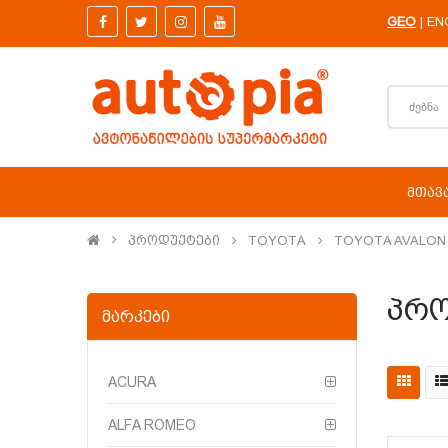
GEO
EN
|
ᲛᲗᲐᲕ
Პროდუქტები
TOYOTA
TOYOTA AVALON 
Პრო
ᲛᲐᲠᲙᲔᲑᲘ
ACURA
ALFA ROMEO