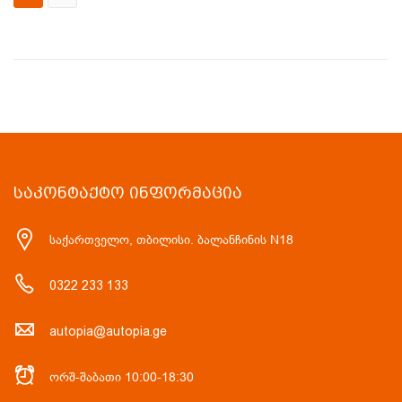
ᲡᲐᲙᲝᲜᲢᲐᲥᲢᲝ ᲘᲜᲤᲝᲠᲛᲐᲪᲘᲐ
საქართველო, თბილისი. ბალანჩინის N18
0322 233 133
autopia@autopia.ge
ორშ-შაბათი 10:00-18:30