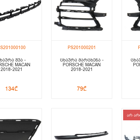
S201000100
PS201000201
ᲮᲐᲣᲠᲐ ᲨᲣᲐ -
ᲪᲮᲐᲣᲠᲐ ᲛᲐᲠᲪᲮᲔᲜᲐ -
ᲪᲮᲐ
RSCHE MACAN
PORSCHE MACAN
PO
2018-2021
2018-2021
134₾
79₾
არ არ