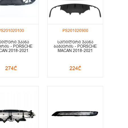
PS201020100
PS201020900
ᲝᲘᲚᲔᲠᲘ ᲣᲙᲐᲜᲐ
ᲡᲞᲝᲘᲚᲔᲠᲘ ᲣᲙᲐᲜᲐ
ᲔᲠᲘᲡ - PORSCHE
ᲑᲐᲛᲞᲔᲠᲘᲡ - PORSCHE
CAN 2018-2021
MACAN 2018-2021
274₾
224₾