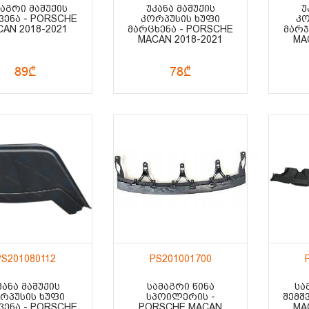
ᲐᲒᲠᲘ ᲛᲐᲨᲣᲥᲘᲡ
ᲣᲙᲐᲜᲐ ᲛᲐᲨᲣᲥᲘᲡ
Უ
ᲕᲔᲜᲐ - PORSCHE
ᲙᲝᲠᲞᲣᲡᲘᲡ ᲮᲣᲤᲘ
ᲙᲝ
AN 2018-2021
ᲛᲐᲠᲪᲮᲔᲜᲐ - PORSCHE
ᲛᲐᲠᲯ
MACAN 2018-2021
MA
89₾
78₾
PS201080112
PS201001700
ᲙᲐᲜᲐ ᲛᲐᲨᲣᲥᲘᲡ
ᲡᲐᲛᲐᲒᲠᲘ ᲬᲘᲜᲐ
ᲡᲐ
ᲠᲞᲣᲡᲘᲡ ᲮᲣᲤᲘ
ᲡᲞᲝᲘᲚᲔᲠᲘᲡ -
ᲨᲔᲛᲨ
ᲕᲔᲜᲐ - PORSCHE
PORSCHE MACAN
MA