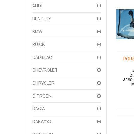
AUDI
BENTLEY
BMW
BUICK
CADILLAC
PORS
CHEVROLET
Ს
ᲙᲐᲛᲔ
CHRYSLER
M
CITROEN
DACIA
DAEWOO