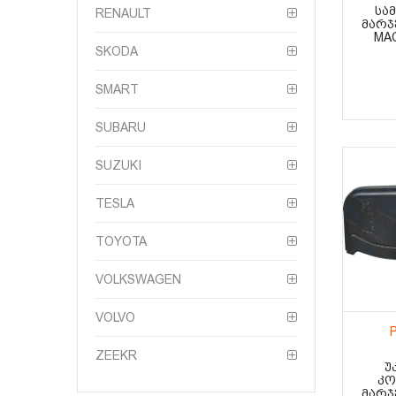
ᲡᲐᲛ
RENAULT
ᲛᲐᲠᲯ
MAC
SKODA
SMART
SUBARU
SUZUKI
TESLA
TOYOTA
VOLKSWAGEN
VOLVO
ZEEKR
Უ
ᲙᲝ
ᲛᲐᲠᲯ