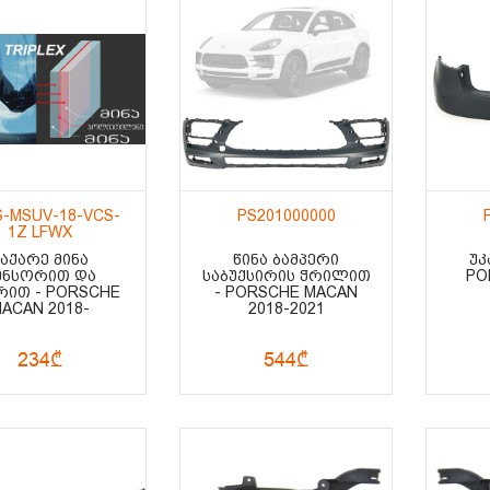
-MSUV-18-VCS-
PS201000000
1Z LFWX
ᲡᲐᲥᲐᲠᲔ ᲛᲘᲜᲐ
ᲬᲘᲜᲐ ᲑᲐᲛᲞᲔᲠᲘ
ᲣᲙ
ᲔᲜᲡᲝᲠᲘᲗ ᲓᲐ
ᲡᲐᲑᲣᲥᲡᲘᲠᲘᲡ ᲭᲠᲘᲚᲘᲗ
PO
ᲠᲘᲗ - PORSCHE
- PORSCHE MACAN
ACAN 2018-
2018-2021
234₾
544₾