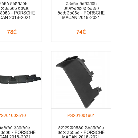
ᲙᲐᲜᲐ ᲛᲐᲨᲣᲥᲘᲡ
ᲣᲙᲐᲜᲐ ᲛᲐᲨᲣᲥᲘᲡ
ᲠᲞᲣᲡᲘᲡ ᲮᲣᲤᲘ
ᲙᲝᲠᲞᲣᲡᲘᲡ ᲮᲣᲤᲘ
ᲕᲔᲜᲐ - PORSCHE
ᲛᲐᲠᲪᲮᲔᲜᲐ - PORSCHE
CAN 2018-2021
MACAN 2018-2021
78₾
74₾
PS201002510
PS201001801
ᲛᲐᲒᲠᲘ ᲰᲐᲔᲠᲘᲡ
ᲛᲝᲚᲓᲘᲜᲒᲘ ᲪᲮᲐᲣᲠᲘᲡ
ᲕᲔᲑᲘᲡ - PORSCHE
ᲛᲐᲠᲪᲮᲔᲜᲐ - PORSCHE
CAN 2018-2021
MACAN 2018-2021