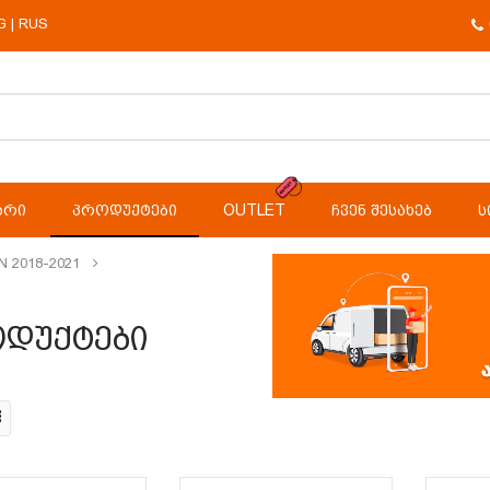
G
RUS
|
ᲐᲠᲘ
ᲞᲠᲝᲓᲣᲥᲢᲔᲑᲘ
OUTLET
ᲩᲕᲔᲜ ᲨᲔᲡᲐᲮᲔᲑ
Ს
 2018-2021
დუქტები