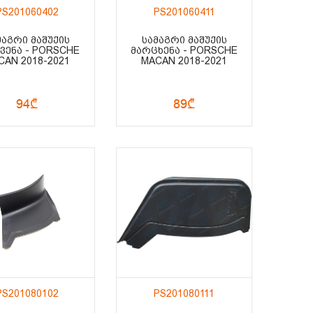
PS201060402
PS201060411
ᲛᲐᲒᲠᲘ ᲛᲐᲨᲣᲥᲘᲡ
ᲡᲐᲛᲐᲒᲠᲘ ᲛᲐᲨᲣᲥᲘᲡ
ᲕᲔᲜᲐ - PORSCHE
ᲛᲐᲠᲪᲮᲔᲜᲐ - PORSCHE
CAN 2018-2021
MACAN 2018-2021
94₾
89₾
PS201080102
PS201080111