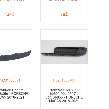
134₾
78₾
PS201000301
PS201000701
ᲓᲘᲜᲒᲘ ᲪᲮᲐᲣᲠᲘᲡ
ᲛᲝᲚᲓᲘᲜᲒᲘ ᲬᲘᲜᲐ
ᲮᲔᲜᲐ - PORSCHE
ᲑᲐᲛᲞᲔᲠᲘᲡ ᲥᲕᲔᲓᲐ
CAN 2018-2021
ᲛᲐᲠᲪᲮᲔᲜᲐ - PORSCHE
MACAN 2018-2021