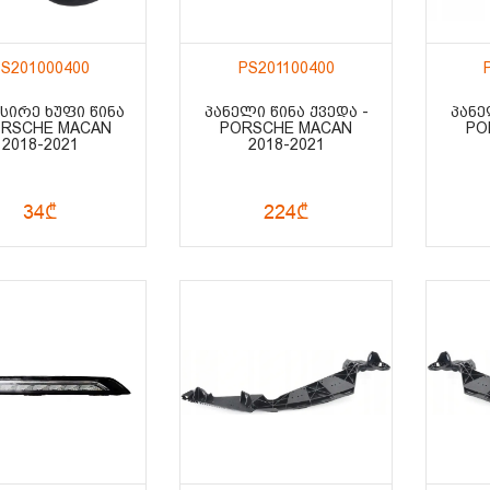
S201000400
PS201100400
ᲥᲡᲘᲠᲔ ᲮᲣᲤᲘ ᲬᲘᲜᲐ
ᲞᲐᲜᲔᲚᲘ ᲬᲘᲜᲐ ᲥᲕᲔᲓᲐ -
ᲞᲐᲜᲔ
ORSCHE MACAN
PORSCHE MACAN
PO
2018-2021
2018-2021
34₾
224₾