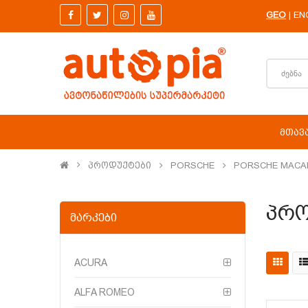
GEO
EN
|
ᲛᲗᲐᲕ
Პროდუქტები
PORSCHE
PORSCHE MACAN
Პრო
ᲛᲐᲠᲙᲔᲑᲘ
ACURA
ALFA ROMEO