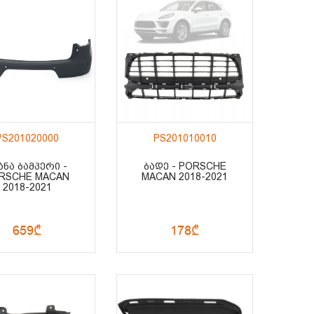
PS201020000
PS201010010
ᲐᲜᲐ ᲑᲐᲛᲞᲔᲠᲘ -
ᲑᲐᲓᲔ - PORSCHE
RSCHE MACAN
MACAN 2018-2021
2018-2021
659₾
178₾