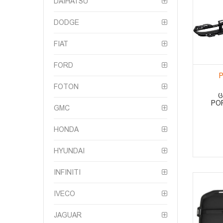
DAIHATSU
DODGE
FIAT
FORD
P
FOTON
Ც
PO
GMC
HONDA
HYUNDAI
INFINITI
IVECO
JAGUAR