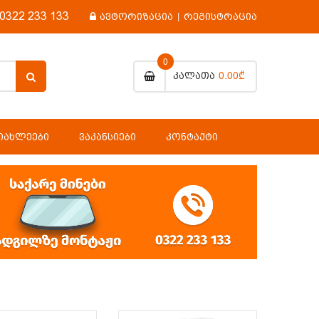
0322 233 133
ავტორიზაცია
|
რეგისტრაცია
0
0.00₾
Კალათა
ᲘᲐᲮᲚᲔᲔᲑᲘ
ᲕᲐᲙᲐᲜᲡᲘᲔᲑᲘ
ᲙᲝᲜᲢᲐᲥᲢᲘ