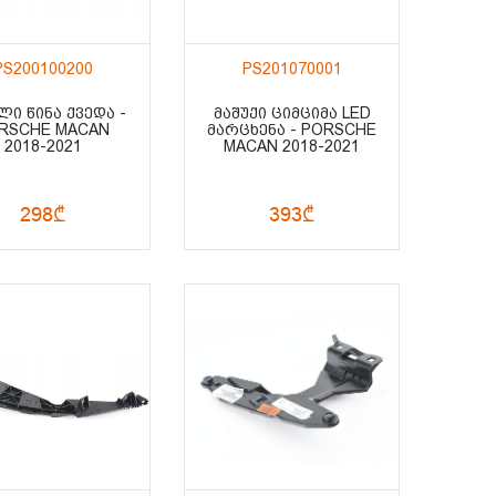
PS200100200
PS201070001
ᲚᲘ ᲬᲘᲜᲐ ᲥᲕᲔᲓᲐ -
ᲛᲐᲨᲣᲥᲘ ᲪᲘᲛᲪᲘᲛᲐ LED
RSCHE MACAN
ᲛᲐᲠᲪᲮᲔᲜᲐ - PORSCHE
2018-2021
MACAN 2018-2021
298₾
393₾