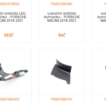
S201070002
PS201060401
ᲥᲘ ᲪᲘᲛᲪᲘᲛᲐ LED
ᲡᲐᲛᲐᲒᲠᲘ ᲛᲐᲨᲣᲥᲘᲡ
ᲡᲐ
ᲕᲔᲜᲐ - PORSCHE
ᲛᲐᲠᲪᲮᲔᲜᲐ - PORSCHE
ᲛᲐᲠᲯ
AN 2018-2021
MACAN 2018-2021
MA
393₾
94₾
S201060412
PS201080101