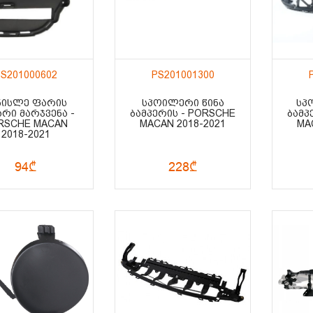
S201000602
PS201001300
ᲜᲘᲡᲚᲔ ᲤᲐᲠᲘᲡ
ᲡᲞᲝᲘᲚᲔᲠᲘ ᲬᲘᲜᲐ
ᲡᲞ
ᲠᲘ ᲛᲐᲠᲯᲕᲔᲜᲐ -
ᲑᲐᲛᲞᲔᲠᲘᲡ - PORSCHE
ᲑᲐᲛᲞ
RSCHE MACAN
MACAN 2018-2021
MA
2018-2021
94₾
228₾