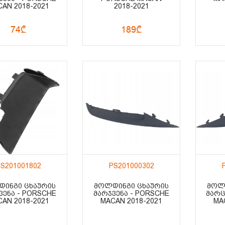
AN 2018-2021
2018-2021
74₾
189₾
S201001802
PS201000302
ᲘᲜᲒᲘ ᲪᲮᲐᲣᲠᲘᲡ
ᲛᲝᲚᲓᲘᲜᲒᲘ ᲪᲮᲐᲣᲠᲘᲡ
ᲛᲝᲚ
ᲕᲔᲜᲐ - PORSCHE
ᲛᲐᲠᲯᲕᲔᲜᲐ - PORSCHE
ᲛᲐᲠᲪ
AN 2018-2021
MACAN 2018-2021
MA