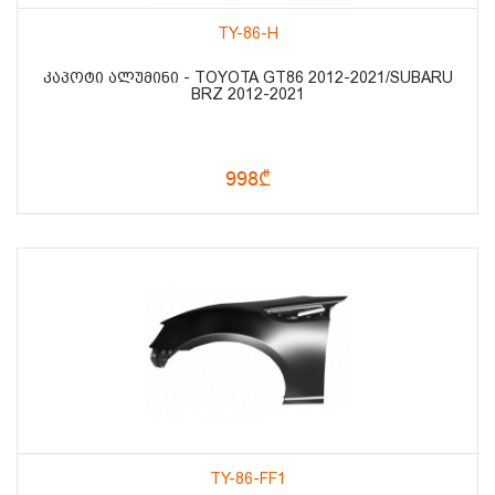
TY-86-H
ᲙᲐᲞᲝᲢᲘ ᲐᲚᲣᲛᲘᲜᲘ - TOYOTA GT86 2012-2021/SUBARU
BRZ 2012-2021
998₾
TY-86-FF1