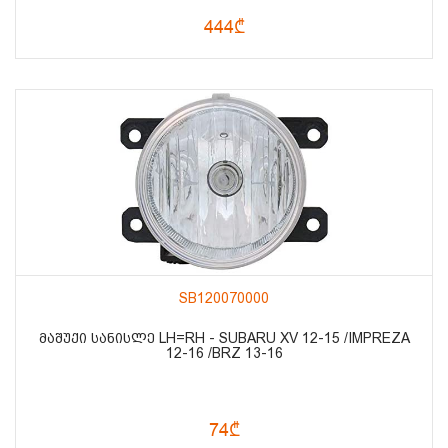
444₾
SB120070000
ᲛᲐᲨᲣᲥᲘ ᲡᲐᲜᲘᲡᲚᲔ LH=RH - SUBARU XV 12-15 /IMPREZA
12-16 /BRZ 13-16
74₾