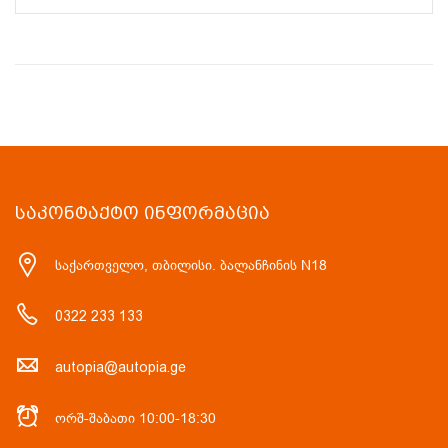
ᲡᲐᲙᲝᲜᲢᲐᲥᲢᲝ ᲘᲜᲤᲝᲠᲛᲐᲪᲘᲐ
საქართველო, თბილისი. ბალანჩინის N18
0322 233 133
autopia@autopia.ge
ორშ-შაბათი 10:00-18:30