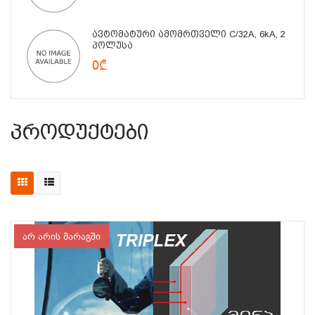
Ავტომატური Ამომრთველი C/32A, 6kA, 2
Პოლუსა
0₾
Პროდუქტები
არ არის მარაგში