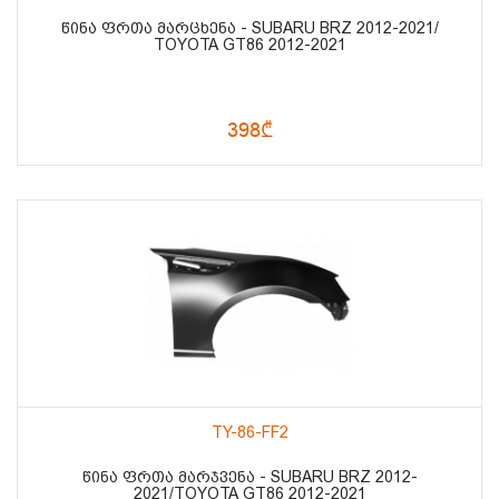
ᲬᲘᲜᲐ ᲤᲠᲗᲐ ᲛᲐᲠᲪᲮᲔᲜᲐ - SUBARU BRZ 2012-2021/
TOYOTA GT86 2012-2021
398₾
TY-86-FF2
ᲬᲘᲜᲐ ᲤᲠᲗᲐ ᲛᲐᲠᲯᲕᲔᲜᲐ - SUBARU BRZ 2012-
2021/TOYOTA GT86 2012-2021