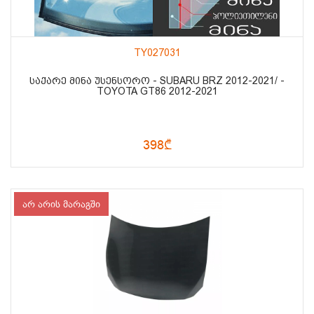
TY027031
ᲡᲐᲥᲐᲠᲔ ᲛᲘᲜᲐ ᲣᲡᲔᲜᲡᲝᲠᲝ - SUBARU BRZ 2012-2021/ -
TOYOTA GT86 2012-2021
398₾
არ არის მარაგში