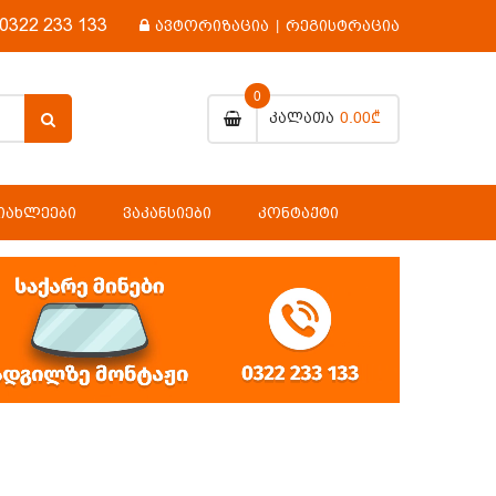
0322 233 133
ავტორიზაცია
|
რეგისტრაცია
0
0.00₾
Კალათა
ᲘᲐᲮᲚᲔᲔᲑᲘ
ᲕᲐᲙᲐᲜᲡᲘᲔᲑᲘ
ᲙᲝᲜᲢᲐᲥᲢᲘ