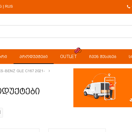
G
RUS
|
ᲐᲠᲘ
ᲞᲠᲝᲓᲣᲥᲢᲔᲑᲘ
OUTLET
ᲩᲕᲔᲜ ᲨᲔᲡᲐᲮᲔᲑ
Ს
S-BENZ GLE C167 2021-
დუქტები