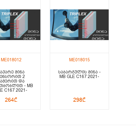
ME018012
ME018015
ᲡᲐᲥᲐᲠᲔ ᲛᲘᲜᲐ
ᲡᲐᲑᲐᲠᲒᲣᲚᲘᲡ ᲛᲘᲜᲐ -
ᲡᲔᲜᲡᲝᲠᲘᲗ 2
MB GLE C167 2021-
ᲙᲐᲛᲔᲠᲘᲗ ᲓᲐ
ᲐᲗᲑᲝᲑᲚᲘᲗ - MB
E C167 2021-
264₾
298₾