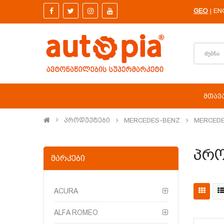
GEO
EN
|
ᲛᲗᲐᲕ
Პროდუქტები
MERCEDES-BENZ
MERCEDE
Პრო
ᲛᲐᲠᲙᲔᲑᲘ
ACURA
ALFA ROMEO