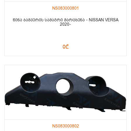
NS083000801
ᲬᲘᲜᲐ ᲑᲐᲛᲞᲔᲠᲘᲡ ᲡᲐᲛᲐᲒᲠᲘ ᲛᲐᲠᲪᲮᲔᲜᲐ - NISSAN VERSA
2020-
0₾
NS083000802