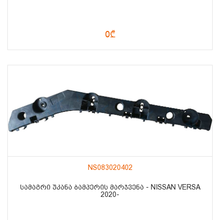
0₾
NS083020402
ᲡᲐᲛᲐᲒᲠᲘ ᲣᲙᲐᲜᲐ ᲑᲐᲛᲞᲔᲠᲘᲡ ᲛᲐᲠᲯᲕᲔᲜᲐ - NISSAN VERSA
2020-