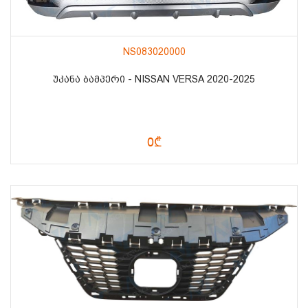
NS083020000
ᲣᲙᲐᲜᲐ ᲑᲐᲛᲞᲔᲠᲘ - NISSAN VERSA 2020-2025
0₾