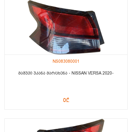
NS083080001
ᲛᲐᲨᲣᲥᲘ ᲣᲙᲐᲜᲐ ᲛᲐᲠᲪᲮᲔᲜᲐ - NISSAN VERSA 2020-
0₾