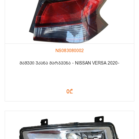
NS083080002
ᲛᲐᲨᲣᲥᲘ ᲣᲙᲐᲜᲐ ᲛᲐᲠᲯᲕᲔᲜᲐ - NISSAN VERSA 2020-
0₾