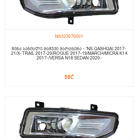
NS323070001
ᲬᲘᲜᲐ ᲡᲐᲜᲘᲡᲚᲔ ᲛᲐᲨᲣᲥᲘ ᲛᲐᲠᲪᲮᲔᲜᲐ - 'NS QASHQAI 2017-
21/X-TRAIL 2017-20/ROGUE 2017-19/MARCH/MICRA K14
2017-/VERSA N18 SEDAN 2020-
58₾