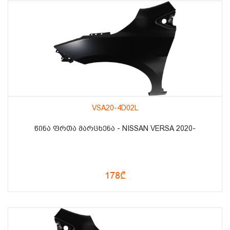
VSA20-4D02L
ᲬᲘᲜᲐ ᲤᲠᲗᲐ ᲛᲐᲠᲪᲮᲔᲜᲐ - NISSAN VERSA 2020-
178₾