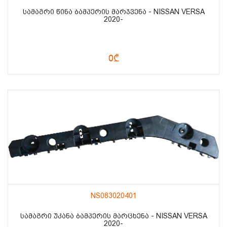
ᲡᲐᲛᲐᲒᲠᲘ ᲬᲘᲜᲐ ᲑᲐᲛᲞᲔᲠᲘᲡ ᲛᲐᲠᲯᲕᲔᲜᲐ - NISSAN VERSA
2020-
0₾
NS083020401
ᲡᲐᲛᲐᲒᲠᲘ ᲣᲙᲐᲜᲐ ᲑᲐᲛᲞᲔᲠᲘᲡ ᲛᲐᲠᲪᲮᲔᲜᲐ - NISSAN VERSA
2020-