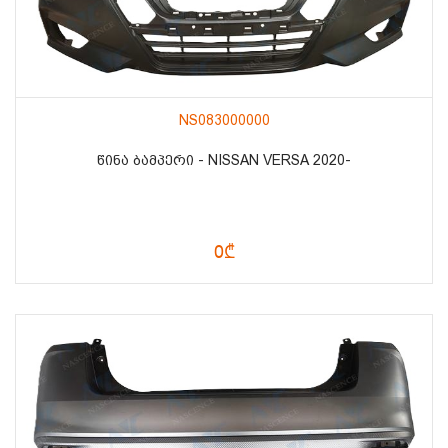
NS083000000
ᲬᲘᲜᲐ ᲑᲐᲛᲞᲔᲠᲘ - NISSAN VERSA 2020-
0₾