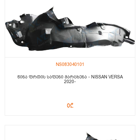
NS083040101
ᲬᲘᲜᲐ ᲤᲠᲗᲘᲡ ᲡᲐᲤᲔᲜᲘ ᲛᲐᲠᲪᲮᲔᲜᲐ - NISSAN VERSA
2020-
0₾