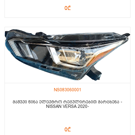
0₾
NS083060001
ᲛᲐᲨᲣᲥᲘ ᲬᲘᲜᲐ ᲔᲚᲔᲥᲢᲠᲝ ᲠᲔᲒᲣᲚᲘᲠᲔᲑᲘᲗ ᲛᲐᲠᲪᲮᲔᲜᲐ -
NISSAN VERSA 2020-
0₾