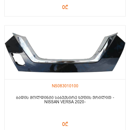
0₾
NS083010100
ᲑᲐᲓᲘᲡ ᲛᲝᲚᲓᲘᲜᲒᲘ ᲡᲐᲑᲣᲥᲡᲘᲠᲔ ᲮᲣᲤᲘᲡ ᲭᲠᲘᲚᲘᲗ -
NISSAN VERSA 2020-
0₾