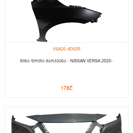
VSA20-4D02R
ᲬᲘᲜᲐ ᲤᲠᲗᲐ ᲛᲐᲠᲯᲕᲔᲜᲐ - NISSAN VERSA 2020-
178₾