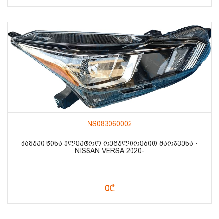
NS083060002
ᲛᲐᲨᲣᲥᲘ ᲬᲘᲜᲐ ᲔᲚᲔᲥᲢᲠᲝ ᲠᲔᲒᲣᲚᲘᲠᲔᲑᲘᲗ ᲛᲐᲠᲯᲕᲔᲜᲐ -
NISSAN VERSA 2020-
0₾