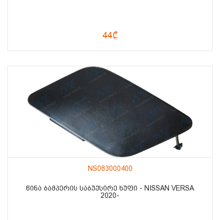
44₾
NS083000400
ᲬᲘᲜᲐ ᲑᲐᲛᲞᲔᲠᲘᲡ ᲡᲐᲑᲣᲥᲡᲘᲠᲔ ᲮᲣᲤᲘ - NISSAN VERSA
2020-