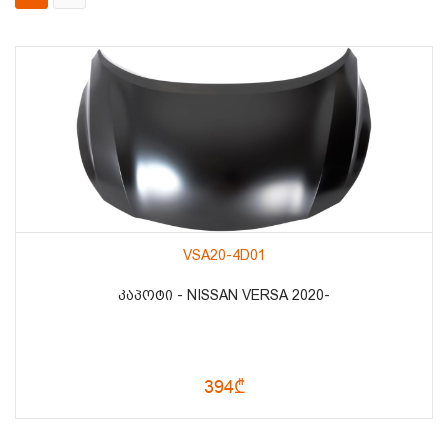
VSA20-4D01
ᲙᲐᲞᲝᲢᲘ - NISSAN VERSA 2020-
394₾