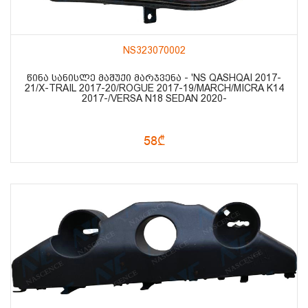
NS323070002
ᲬᲘᲜᲐ ᲡᲐᲜᲘᲡᲚᲔ ᲛᲐᲨᲣᲥᲘ ᲛᲐᲠᲯᲕᲔᲜᲐ - 'NS QASHQAI 2017-
21/X-TRAIL 2017-20/ROGUE 2017-19/MARCH/MICRA K14
2017-/VERSA N18 SEDAN 2020-
58₾