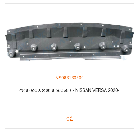
NS083130300
ᲠᲐᲓᲘᲐᲢᲝᲠᲘᲡ ᲓᲐᲛᲪᲐᲕᲘ - NISSAN VERSA 2020-
0₾