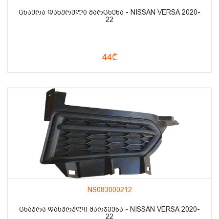
ᲪᲮᲐᲣᲠᲐ ᲓᲐᲮᲣᲠᲣᲚᲘ ᲛᲐᲠᲪᲮᲔᲜᲐ - NISSAN VERSA 2020-
22
44₾
NS083000212
ᲪᲮᲐᲣᲠᲐ ᲓᲐᲮᲣᲠᲣᲚᲘ ᲛᲐᲠᲯᲕᲔᲜᲐ - NISSAN VERSA 2020-
22