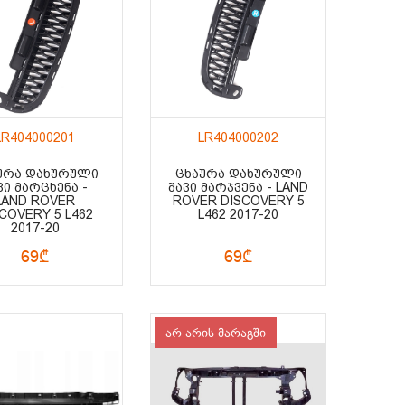
LR404000201
LR404000202
ᲣᲠᲐ ᲓᲐᲮᲣᲠᲣᲚᲘ
ᲪᲮᲐᲣᲠᲐ ᲓᲐᲮᲣᲠᲣᲚᲘ
ᲕᲘ ᲛᲐᲠᲪᲮᲔᲜᲐ -
ᲨᲐᲕᲘ ᲛᲐᲠᲯᲕᲔᲜᲐ - LAND
LAND ROVER
ROVER DISCOVERY 5
COVERY 5 L462
L462 2017-20
2017-20
69₾
69₾
არ არის მარაგში