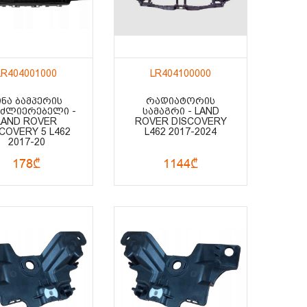
LR404001000
LR404100000
ᲘᲜᲐ ᲑᲐᲛᲞᲔᲠᲘᲡ
ᲠᲐᲓᲘᲐᲢᲝᲠᲘᲡ
ᲐᲫᲚᲘᲔᲠᲔᲑᲔᲚᲘ -
ᲡᲐᲛᲐᲒᲠᲘ - LAND
LAND ROVER
ROVER DISCOVERY
COVERY 5 L462
L462 2017-2024
2017-20
178₾
1144₾