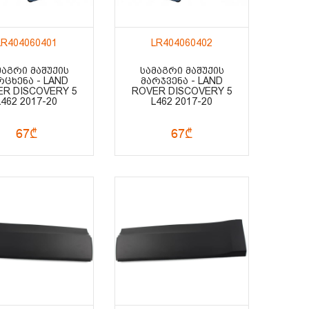
LR404060401
LR404060402
ᲛᲐᲒᲠᲘ ᲛᲐᲨᲣᲥᲘᲡ
ᲡᲐᲛᲐᲒᲠᲘ ᲛᲐᲨᲣᲥᲘᲡ
ᲠᲪᲮᲔᲜᲐ - LAND
ᲛᲐᲠᲯᲕᲔᲜᲐ - LAND
R DISCOVERY 5
ROVER DISCOVERY 5
L462 2017-20
L462 2017-20
67₾
67₾