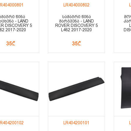
LR404000801
LR404000802
ᲐᲛᲐᲒᲠᲘ ᲬᲘᲜᲐ
ᲡᲐᲛᲐᲒᲠᲘ ᲬᲘᲜᲐ
ᲛᲝ
ᲠᲪᲮᲔᲜᲐ - LAND
ᲛᲐᲠᲯᲕᲔᲜᲐ - LAND
ᲙᲐᲠ
R DISCOVERY 5
ROVER DISCOVERY 5
62 2017-2020
L462 2017-2020
DIS
35₾
35₾
LR404200102
LR404200101