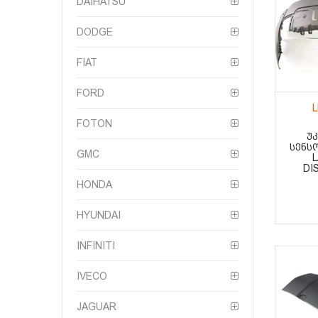
DAIHATSU
DODGE
FIAT
FORD
FOTON
Უ
ᲡᲔᲜᲡ
GMC
DI
HONDA
HYUNDAI
INFINITI
IVECO
JAGUAR