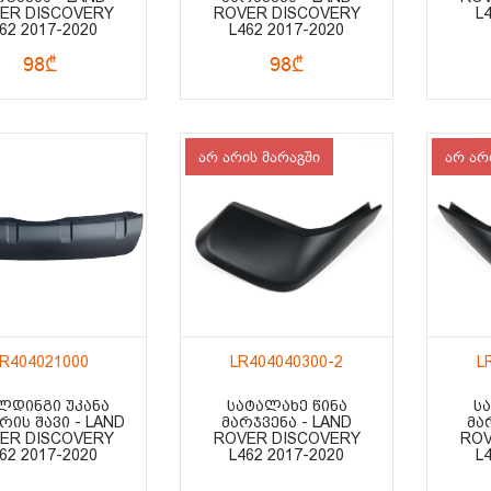
ER DISCOVERY
ROVER DISCOVERY
L
62 2017-2020
L462 2017-2020
98₾
98₾
არ არის მარაგში
არ არ
LR404021000
LR404040300-2
L
ᲚᲓᲘᲜᲒᲘ ᲣᲙᲐᲜᲐ
ᲡᲐᲢᲐᲚᲐᲮᲔ ᲬᲘᲜᲐ
Ს
ᲠᲘᲡ ᲨᲐᲕᲘ - LAND
ᲛᲐᲠᲯᲕᲔᲜᲐ - LAND
ᲛᲐ
ER DISCOVERY
ROVER DISCOVERY
ROV
62 2017-2020
L462 2017-2020
L