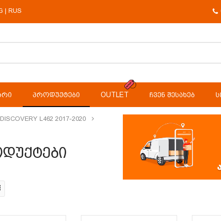
G
RUS
|
ᲐᲠᲘ
ᲞᲠᲝᲓᲣᲥᲢᲔᲑᲘ
OUTLET
ᲩᲕᲔᲜ ᲨᲔᲡᲐᲮᲔᲑ
Ს
DISCOVERY L462 2017-2020
დუქტები