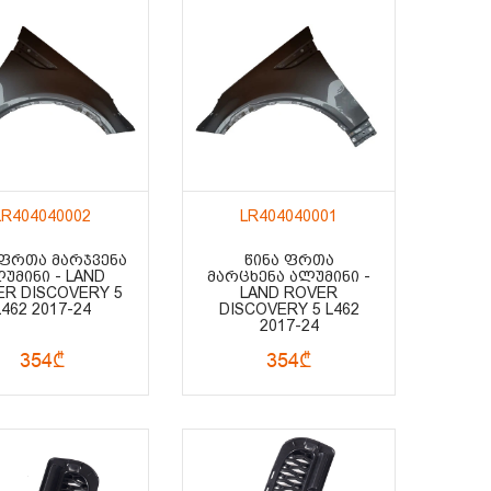
LR404040002
LR404040001
 ᲤᲠᲗᲐ ᲛᲐᲠᲯᲕᲔᲜᲐ
ᲬᲘᲜᲐ ᲤᲠᲗᲐ
ᲣᲛᲘᲜᲘ - LAND
ᲛᲐᲠᲪᲮᲔᲜᲐ ᲐᲚᲣᲛᲘᲜᲘ -
R DISCOVERY 5
LAND ROVER
L462 2017-24
DISCOVERY 5 L462
2017-24
354₾
354₾