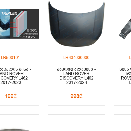
LR500101
LR404030000
ᲠᲒᲣᲚᲘᲡ ᲛᲘᲜᲐ -
ᲙᲐᲞᲝᲢᲘ ᲐᲚᲣᲛᲘᲜᲘ -
ᲬᲘᲜᲐ
LAND ROVER
LAND ROVER
ᲐᲚ
SCOVERY L462
DISCOVERY L462
ROVE
2017-2020
2017-2024
199₾
998₾