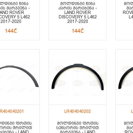
ᲚᲓᲘᲜᲒᲘ ᲬᲘᲜᲐ
ᲛᲝᲚᲓᲘᲜᲒᲘ ᲬᲘᲜᲐ
ᲛᲝᲚ
ᲘᲡ ᲛᲐᲠᲯᲕᲔᲜᲐ -
ᲙᲐᲠᲘᲡ ᲛᲐᲠᲪᲮᲔᲜᲐ -
ᲛᲐ
LAND ROVER
LAND ROVER
ROVE
COVERY 5 L462
DISCOVERY 5 L462
L
2017-2020
2017-2020
144₾
144₾
LR404040201
LR404040202
ᲓᲘᲜᲒᲘ ᲤᲠᲗᲘᲡ
ᲛᲝᲚᲓᲘᲜᲒᲘ ᲤᲠᲗᲘᲡ
ᲛᲝᲚ
ᲡᲝᲠᲘᲡ ᲭᲠᲘᲚᲘᲗ
ᲡᲔᲜᲡᲝᲠᲘᲡ ᲭᲠᲘᲚᲘᲗ
ᲛᲐ
ᲠᲪᲮᲔᲜᲐ - LAND
ᲛᲐᲠᲯᲕᲔᲜᲐ - LAND
ROV