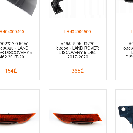
LR404000400
LR404000900
ᲝᲘᲚᲔᲠᲘ ᲬᲘᲜᲐ
ᲑᲐᲛᲞᲔᲠᲘᲡ ᲫᲔᲚᲘ
Წ
ᲛᲞᲔᲠᲘᲡ - LAND
ᲣᲙᲐᲜᲐ - LAND ROVER
ᲒᲐᲛ
R DISCOVERY 5
DISCOVERY 5 L462
462 2017-20
2017-2020
DIS
154₾
365₾