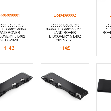
LR404090001
LR404090002
ᲨᲣᲥᲘ ᲡᲐᲜᲘᲡᲚᲔ
ᲛᲐᲨᲣᲥᲘ ᲡᲐᲜᲘᲡᲚᲔ
ᲡᲐ
 LED ᲛᲐᲠᲪᲮᲔᲜᲐ -
ᲣᲙᲐᲜᲐ LED ᲛᲐᲠᲯᲕᲔᲜᲐ -
ᲛᲐ
LAND ROVER
LAND ROVER
ROVE
COVERY 5 L462
DISCOVERY 5 L462
2017-2020
2017-2020
114₾
114₾