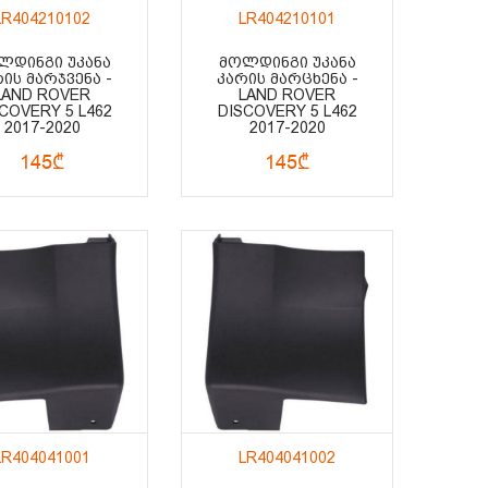
LR404210102
LR404210101
ᲚᲓᲘᲜᲒᲘ ᲣᲙᲐᲜᲐ
ᲛᲝᲚᲓᲘᲜᲒᲘ ᲣᲙᲐᲜᲐ
ᲘᲡ ᲛᲐᲠᲯᲕᲔᲜᲐ -
ᲙᲐᲠᲘᲡ ᲛᲐᲠᲪᲮᲔᲜᲐ -
LAND ROVER
LAND ROVER
COVERY 5 L462
DISCOVERY 5 L462
2017-2020
2017-2020
145₾
145₾
LR404041001
LR404041002