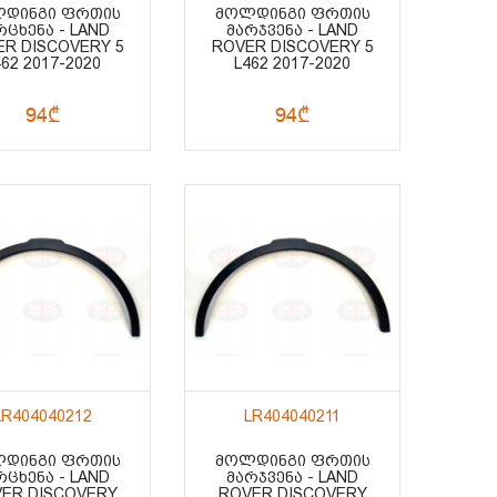
ᲓᲘᲜᲒᲘ ᲤᲠᲗᲘᲡ
ᲛᲝᲚᲓᲘᲜᲒᲘ ᲤᲠᲗᲘᲡ
ᲠᲪᲮᲔᲜᲐ - LAND
ᲛᲐᲠᲯᲕᲔᲜᲐ - LAND
R DISCOVERY 5
ROVER DISCOVERY 5
462 2017-2020
L462 2017-2020
94₾
94₾
LR404040212
LR404040211
ᲓᲘᲜᲒᲘ ᲤᲠᲗᲘᲡ
ᲛᲝᲚᲓᲘᲜᲒᲘ ᲤᲠᲗᲘᲡ
ᲠᲪᲮᲔᲜᲐ - LAND
ᲛᲐᲠᲯᲕᲔᲜᲐ - LAND
ER DISCOVERY
ROVER DISCOVERY