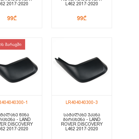
462 2017-2020
L462 2017-2020
99₾
99₾
ის მარაგში
R404040300-1
LR404040300-3
ᲐᲢᲐᲚᲐᲮᲔ ᲬᲘᲜᲐ
ᲡᲐᲢᲐᲚᲐᲮᲔ ᲣᲙᲐᲜᲐ
ᲠᲪᲮᲔᲜᲐ - LAND
ᲛᲐᲠᲪᲮᲔᲜᲐ - LAND
ER DISCOVERY
ROVER DISCOVERY
462 2017-2020
L462 2017-2020