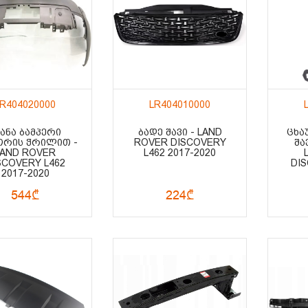
LR404020000
LR404010000
ᲙᲐᲜᲐ ᲑᲐᲛᲞᲔᲠᲘ
ᲑᲐᲓᲔ ᲨᲐᲕᲘ - LAND
ᲪᲮᲐ
ᲝᲠᲘᲡ ᲭᲠᲘᲚᲘᲗ -
ROVER DISCOVERY
ᲨᲐ
LAND ROVER
L462 2017-2020
SCOVERY L462
DIS
2017-2020
544₾
224₾