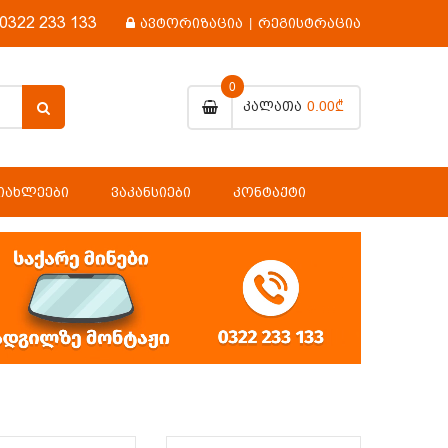
0322 233 133
ავტორიზაცია
|
რეგისტრაცია
0
0.00₾
Კალათა
ᲘᲐᲮᲚᲔᲔᲑᲘ
ᲕᲐᲙᲐᲜᲡᲘᲔᲑᲘ
ᲙᲝᲜᲢᲐᲥᲢᲘ