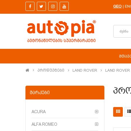
GEO
EN
|
ᲛᲗᲐᲕ
Პროდუქტები
LAND ROVER
LAND ROVER 
Პრო
ᲛᲐᲠᲙᲔᲑᲘ
ACURA
ALFA ROMEO