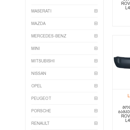
ROV
L4
MASERATI
MAZDA
MERCEDES-BENZ
MINI
MITSUBISHI
NISSAN
OPEL
PEUGEOT
ᲛᲝ
PORSCHE
ᲑᲐᲛᲞᲔ
ROV
L4
RENAULT