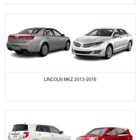
ᲞᲠᲝᲓᲣᲥᲢᲔᲑᲘᲡ ᲜᲐᲮᲕᲐ
LINCOLN MKZ 2013-2016