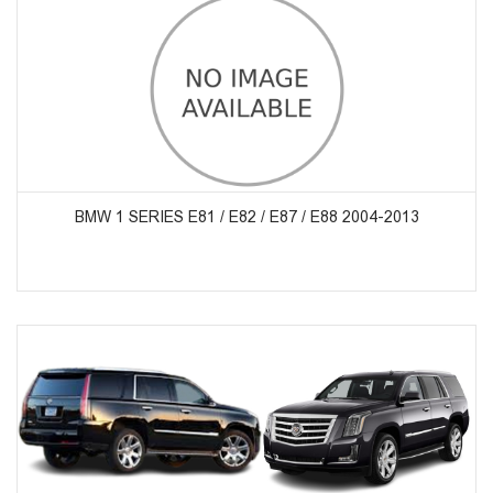
ᲞᲠᲝᲓᲣᲥᲢᲔᲑᲘᲡ ᲜᲐᲮᲕᲐ
BMW 1 SERIES E81 / E82 / E87 / E88 2004-2013