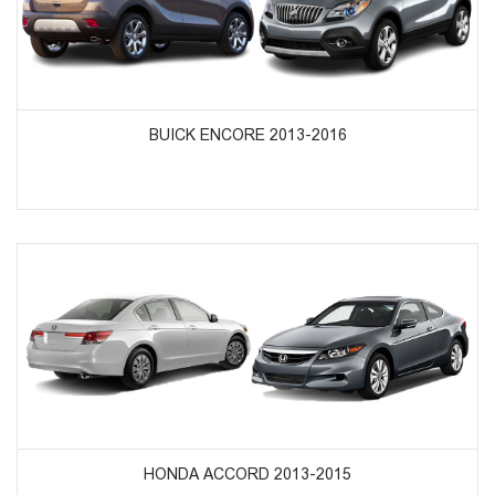
ᲞᲠᲝᲓᲣᲥᲢᲔᲑᲘᲡ ᲜᲐᲮᲕᲐ
BUICK ENCORE 2013-2016
ᲞᲠᲝᲓᲣᲥᲢᲔᲑᲘᲡ ᲜᲐᲮᲕᲐ
HONDA ACCORD 2013-2015