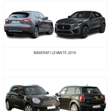
ᲞᲠᲝᲓᲣᲥᲢᲔᲑᲘᲡ ᲜᲐᲮᲕᲐ
MASERATI LEVANTE 2016-