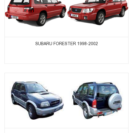
ᲞᲠᲝᲓᲣᲥᲢᲔᲑᲘᲡ ᲜᲐᲮᲕᲐ
SUBARU FORESTER 1998-2002
ᲞᲠᲝᲓᲣᲥᲢᲔᲑᲘᲡ ᲜᲐᲮᲕᲐ