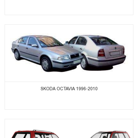
ᲞᲠᲝᲓᲣᲥᲢᲔᲑᲘᲡ ᲜᲐᲮᲕᲐ
SKODA OCTAVIA 1996-2010