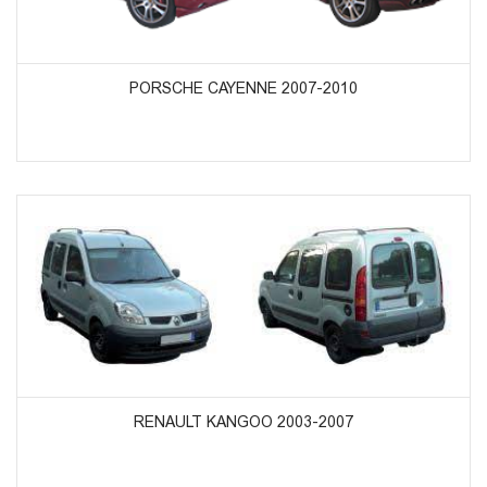
ᲞᲠᲝᲓᲣᲥᲢᲔᲑᲘᲡ ᲜᲐᲮᲕᲐ
PORSCHE CAYENNE 2007-2010
ᲞᲠᲝᲓᲣᲥᲢᲔᲑᲘᲡ ᲜᲐᲮᲕᲐ
RENAULT KANGOO 2003-2007