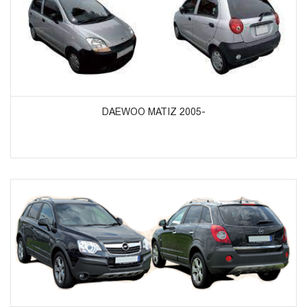
ᲞᲠᲝᲓᲣᲥᲢᲔᲑᲘᲡ ᲜᲐᲮᲕᲐ
DAEWOO MATIZ 2005-
ᲞᲠᲝᲓᲣᲥᲢᲔᲑᲘᲡ ᲜᲐᲮᲕᲐ