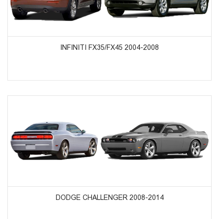
ᲞᲠᲝᲓᲣᲥᲢᲔᲑᲘᲡ ᲜᲐᲮᲕᲐ
INFINITI FX35/FX45 2004-2008
ᲞᲠᲝᲓᲣᲥᲢᲔᲑᲘᲡ ᲜᲐᲮᲕᲐ
DODGE CHALLENGER 2008-2014