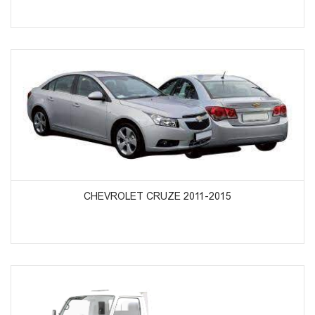
ᲞᲠᲝᲓᲣᲥᲢᲔᲑᲘᲡ ᲜᲐᲮᲕᲐ
CHEVROLET CRUZE 2011-2015