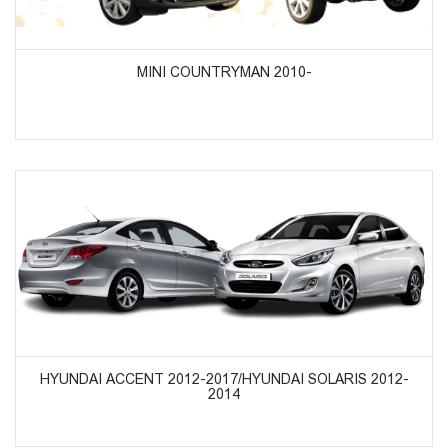
ᲞᲠᲝᲓᲣᲥᲢᲔᲑᲘᲡ ᲜᲐᲮᲕᲐ
MINI COUNTRYMAN 2010-
ᲞᲠᲝᲓᲣᲥᲢᲔᲑᲘᲡ ᲜᲐᲮᲕᲐ
HYUNDAI ACCENT 2012-2017/HYUNDAI SOLARIS 2012-
2014