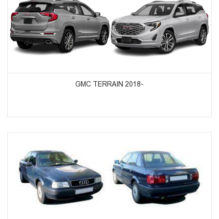
ᲞᲠᲝᲓᲣᲥᲢᲔᲑᲘᲡ ᲜᲐᲮᲕᲐ
GMC TERRAIN 2018-
ᲞᲠᲝᲓᲣᲥᲢᲔᲑᲘᲡ ᲜᲐᲮᲕᲐ