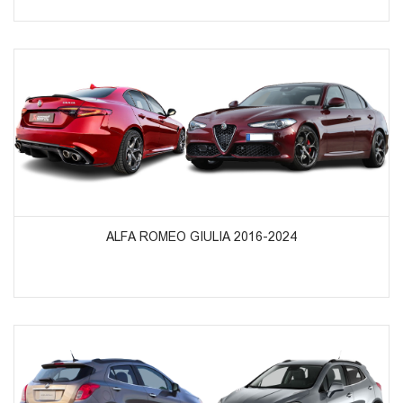
ᲞᲠᲝᲓᲣᲥᲢᲔᲑᲘᲡ ᲜᲐᲮᲕᲐ
ALFA ROMEO GIULIA 2016-2024