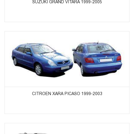
SUZUKI GRAND VITARA 1999-2005
ᲞᲠᲝᲓᲣᲥᲢᲔᲑᲘᲡ ᲜᲐᲮᲕᲐ
CITROEN XARA PICASO 1999-2003