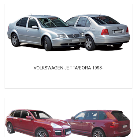
ᲞᲠᲝᲓᲣᲥᲢᲔᲑᲘᲡ ᲜᲐᲮᲕᲐ
VOLKSWAGEN JETTA/BORA 1998-