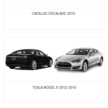
ᲞᲠᲝᲓᲣᲥᲢᲔᲑᲘᲡ ᲜᲐᲮᲕᲐ
CADILLAC ESCALADE 2015-
ᲞᲠᲝᲓᲣᲥᲢᲔᲑᲘᲡ ᲜᲐᲮᲕᲐ
TESLA MODEL S 2012-2015