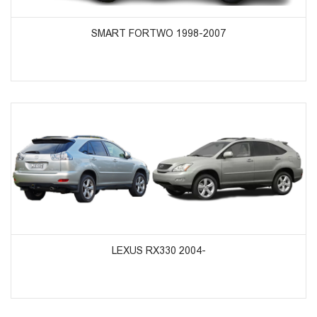
ᲞᲠᲝᲓᲣᲥᲢᲔᲑᲘᲡ ᲜᲐᲮᲕᲐ
SMART FORTWO 1998-2007
ᲞᲠᲝᲓᲣᲥᲢᲔᲑᲘᲡ ᲜᲐᲮᲕᲐ
LEXUS RX330 2004-