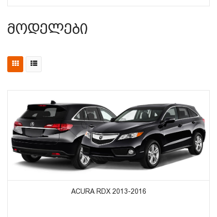
Მოდელები
ᲞᲠᲝᲓᲣᲥᲢᲔᲑᲘᲡ ᲜᲐᲮᲕᲐ
ACURA RDX 2013-2016