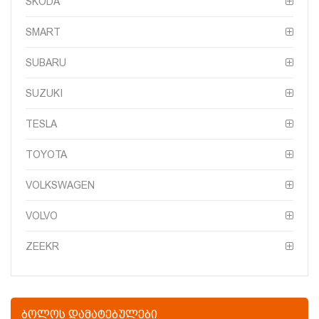
SKODA
SMART
SUBARU
SUZUKI
TESLA
TOYOTA
VOLKSWAGEN
VOLVO
ZEEKR
ᲑᲝᲚᲝᲡ ᲓᲐᲛᲐᲢᲔᲑᲣᲚᲔᲑᲘ