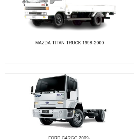
ᲞᲠᲝᲓᲣᲥᲢᲔᲑᲘᲡ ᲜᲐᲮᲕᲐ
MAZDA TITAN TRUCK 1998-2000
ᲞᲠᲝᲓᲣᲥᲢᲔᲑᲘᲡ ᲜᲐᲮᲕᲐ
FORD CARGO 2009-