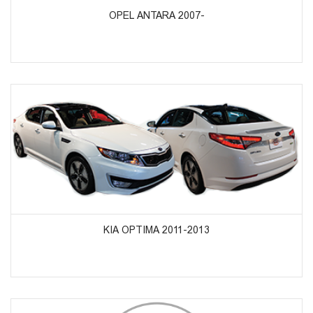
OPEL ANTARA 2007-
ᲞᲠᲝᲓᲣᲥᲢᲔᲑᲘᲡ ᲜᲐᲮᲕᲐ
KIA OPTIMA 2011-2013