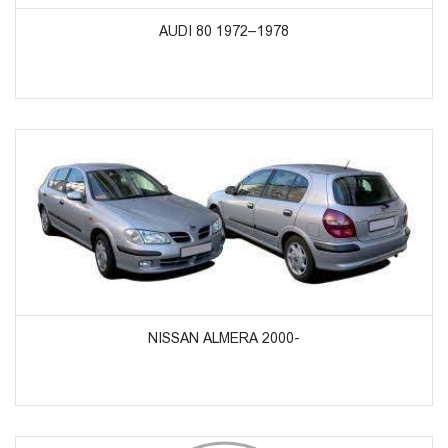
AUDI 80 1972–1978
ᲞᲠᲝᲓᲣᲥᲢᲔᲑᲘᲡ ᲜᲐᲮᲕᲐ
NISSAN ALMERA 2000-