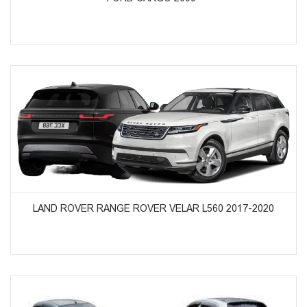
ᲞᲠᲝᲓᲣᲥᲢᲔᲑᲘᲡ ᲜᲐᲮᲕᲐ
LAND ROVER RANGE ROVER VELAR L560 2017-2020