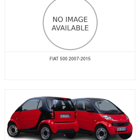
ᲞᲠᲝᲓᲣᲥᲢᲔᲑᲘᲡ ᲜᲐᲮᲕᲐ
FIAT 500 2007-2015