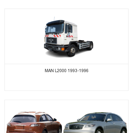
ᲞᲠᲝᲓᲣᲥᲢᲔᲑᲘᲡ ᲜᲐᲮᲕᲐ
MAN L2000 1993-1996