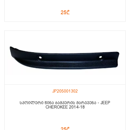
25₾
JP205001302
ᲡᲞᲝᲘᲚᲔᲠᲘ ᲬᲘᲜᲐ ᲑᲐᲛᲞᲔᲠᲘᲡ ᲛᲐᲠᲯᲕᲔᲜᲐ - JEEP
CHEROKEE 2014-18
25₾