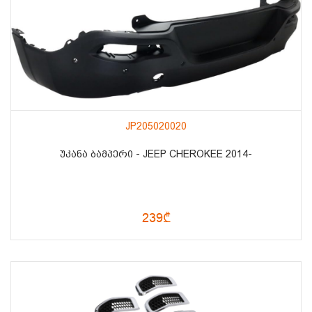
JP205020020
ᲣᲙᲐᲜᲐ ᲑᲐᲛᲞᲔᲠᲘ - JEEP CHEROKEE 2014-
239₾