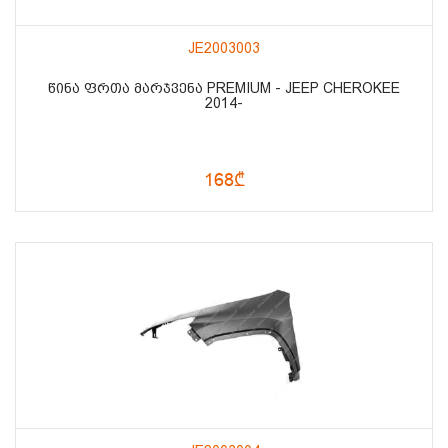
JE2003003
ᲬᲘᲜᲐ ᲤᲠᲗᲐ ᲛᲐᲠᲯᲕᲔᲜᲐ PREMIUM - JEEP CHEROKEE
2014-
168₾