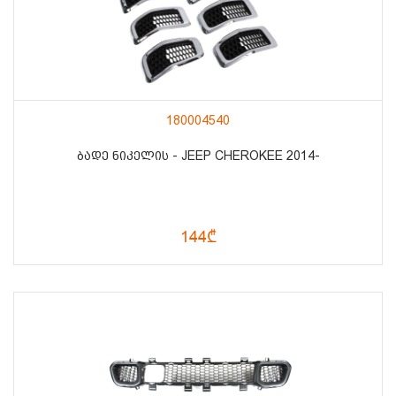
180004540
ᲑᲐᲓᲔ ᲜᲘᲙᲔᲚᲘᲡ - JEEP CHEROKEE 2014-
144₾