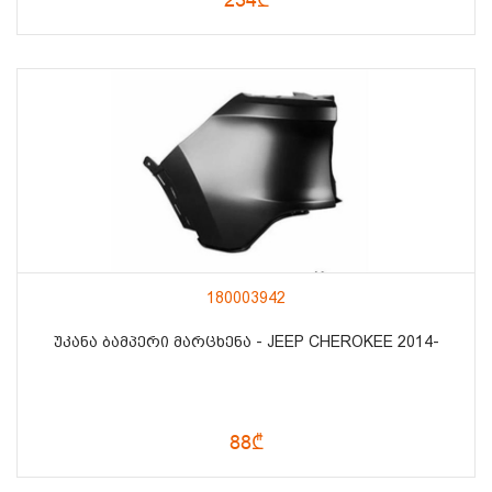
180003942
ᲣᲙᲐᲜᲐ ᲑᲐᲛᲞᲔᲠᲘ ᲛᲐᲠᲪᲮᲔᲜᲐ - JEEP CHEROKEE 2014-
88₾