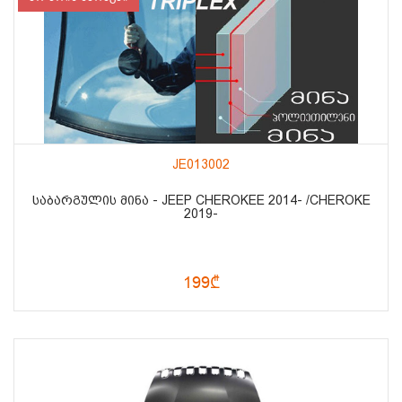
JE013002
ᲡᲐᲑᲐᲠᲒᲣᲚᲘᲡ ᲛᲘᲜᲐ - JEEP CHEROKEE 2014- /CHEROKE
2019-
199₾