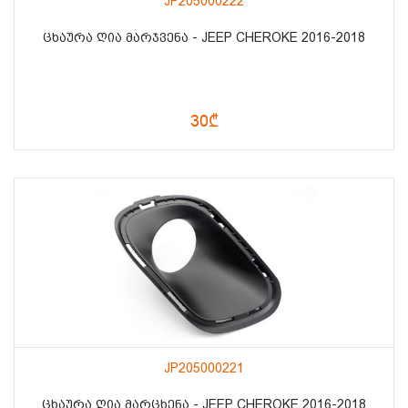
JP205000222
ᲪᲮᲐᲣᲠᲐ ᲦᲘᲐ ᲛᲐᲠᲯᲕᲔᲜᲐ - JEEP CHEROKE 2016-2018
30₾
JP205000221
ᲪᲮᲐᲣᲠᲐ ᲦᲘᲐ ᲛᲐᲠᲪᲮᲔᲜᲐ - JEEP CHEROKE 2016-2018