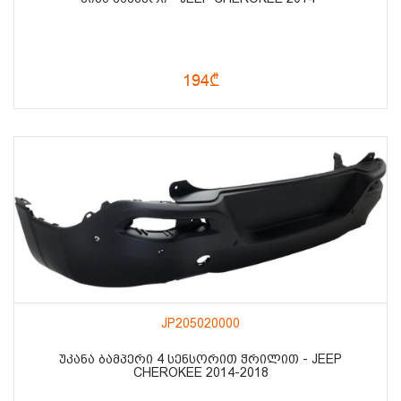
194₾
JP205020000
ᲣᲙᲐᲜᲐ ᲑᲐᲛᲞᲔᲠᲘ 4 ᲡᲔᲜᲡᲝᲠᲘᲗ ᲭᲠᲘᲚᲘᲗ - JEEP
CHEROKEE 2014-2018