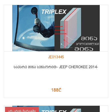
JE013445
ᲡᲐᲥᲐᲠᲔ ᲛᲘᲜᲐ ᲡᲔᲜᲡᲝᲠᲘᲗ- JEEP CHEROKEE 2014-
188₾
არ არის მარაგში