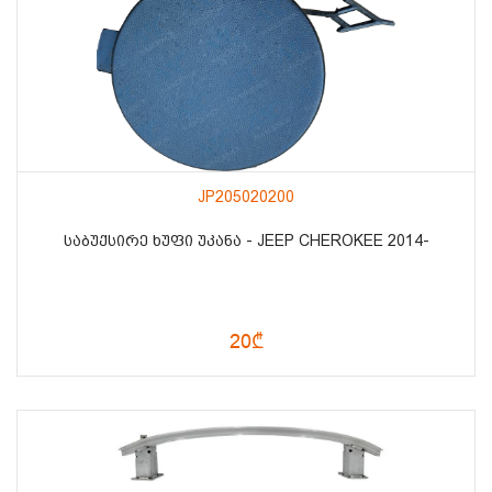
JP205020200
ᲡᲐᲑᲣᲥᲡᲘᲠᲔ ᲮᲣᲤᲘ ᲣᲙᲐᲜᲐ - JEEP CHEROKEE 2014-
20₾