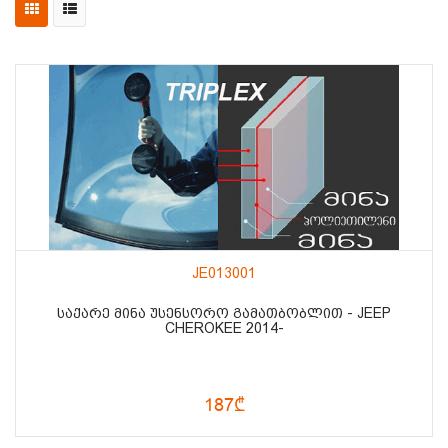
JE013001
ᲡᲐᲥᲐᲠᲔ ᲛᲘᲜᲐ ᲣᲡᲔᲜᲡᲝᲠᲝ ᲒᲐᲛᲐᲗᲑᲝᲑᲚᲘᲗ - JEEP
CHEROKEE 2014-
187₾