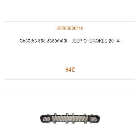
JP205000110
ᲪᲮᲐᲣᲠᲐ ᲨᲣᲐ ᲙᲐᲛᲔᲠᲘᲗ - JEEP CHEROKEE 2014-
94₾