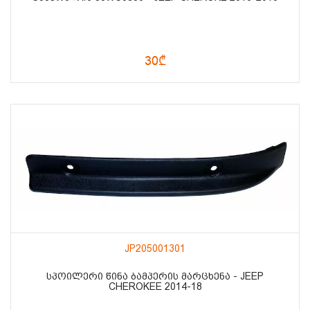
30₾
JP205001301
ᲡᲞᲝᲘᲚᲔᲠᲘ ᲬᲘᲜᲐ ᲑᲐᲛᲞᲔᲠᲘᲡ ᲛᲐᲠᲪᲮᲔᲜᲐ - JEEP
CHEROKEE 2014-18