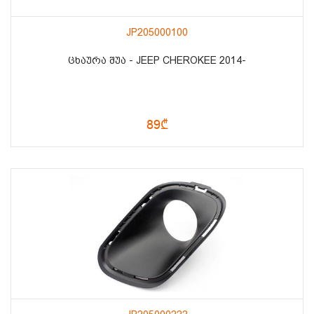
JP205000100
ᲪᲮᲐᲣᲠᲐ ᲨᲣᲐ - JEEP CHEROKEE 2014-
89₾