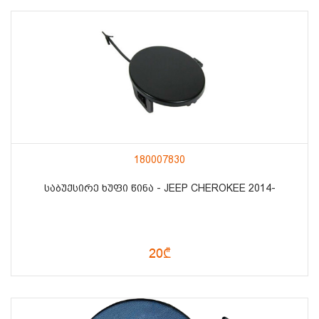
180007830
ᲡᲐᲑᲣᲥᲡᲘᲠᲔ ᲮᲣᲤᲘ ᲬᲘᲜᲐ - JEEP CHEROKEE 2014-
20₾