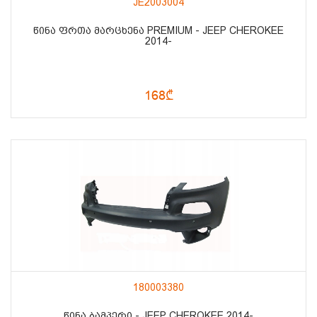
JE2003004
ᲬᲘᲜᲐ ᲤᲠᲗᲐ ᲛᲐᲠᲪᲮᲔᲜᲐ PREMIUM - JEEP CHEROKEE
2014-
168₾
180003380
ᲬᲘᲜᲐ ᲑᲐᲛᲞᲔᲠᲘ - JEEP CHEROKEE 2014-