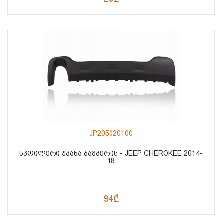
JP205020100
ᲡᲞᲝᲘᲚᲔᲠᲘ ᲣᲙᲐᲜᲐ ᲑᲐᲛᲞᲔᲠᲘᲡ - JEEP CHEROKEE 2014-
18
94₾