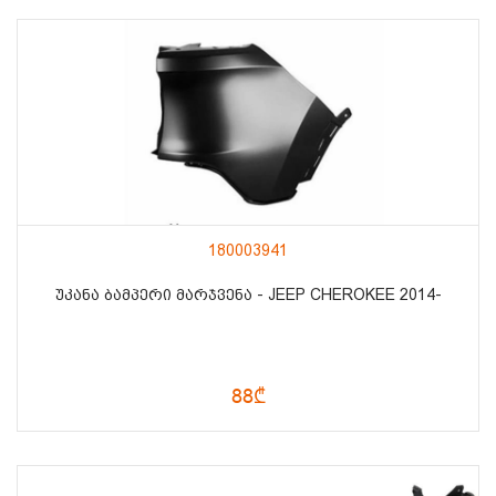
180003941
ᲣᲙᲐᲜᲐ ᲑᲐᲛᲞᲔᲠᲘ ᲛᲐᲠᲯᲕᲔᲜᲐ - JEEP CHEROKEE 2014-
88₾