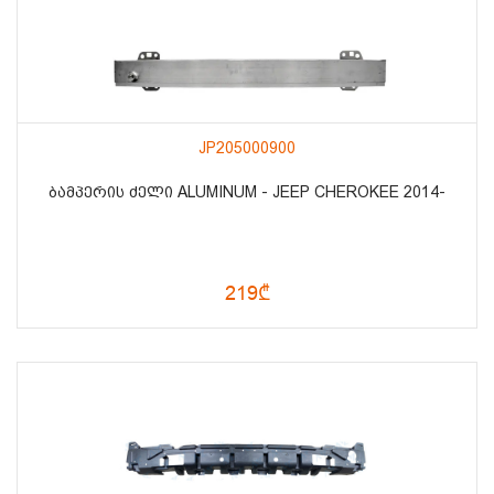
JP205000900
ᲑᲐᲛᲞᲔᲠᲘᲡ ᲫᲔᲚᲘ ALUMINUM - JEEP CHEROKEE 2014-
219₾