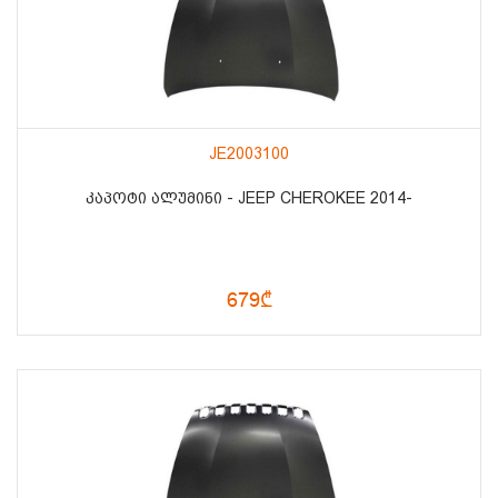
JE2003100
ᲙᲐᲞᲝᲢᲘ ᲐᲚᲣᲛᲘᲜᲘ - JEEP CHEROKEE 2014-
679₾