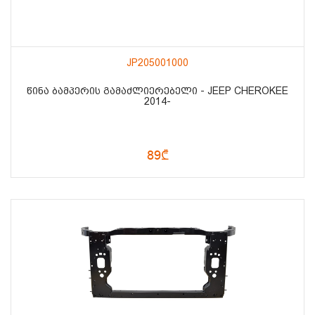
JP205001000
ᲬᲘᲜᲐ ᲑᲐᲛᲞᲔᲠᲘᲡ ᲒᲐᲛᲐᲫᲚᲘᲔᲠᲔᲑᲔᲚᲘ - JEEP CHEROKEE
2014-
89₾