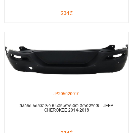
234₾
JP205020010
ᲣᲙᲐᲜᲐ ᲑᲐᲛᲞᲔᲠᲘ 6 ᲡᲔᲜᲡᲝᲠᲘᲗ ᲭᲠᲘᲚᲘᲗ - JEEP
CHEROKEE 2014-2018
234₾