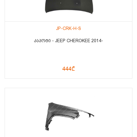
JP-CRK-H-S
ᲙᲐᲞᲝᲢᲘ - JEEP CHEROKEE 2014-
444₾