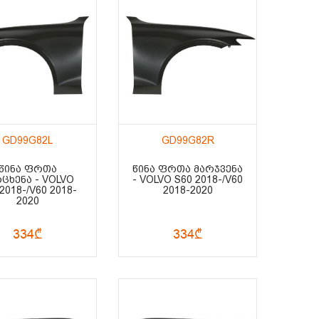
GD99G82L
GD99G82R
ᲬᲘᲜᲐ ᲤᲠᲗᲐ
ᲬᲘᲜᲐ ᲤᲠᲗᲐ ᲛᲐᲠᲯᲕᲔᲜᲐ
ᲪᲮᲔᲜᲐ - VOLVO
- VOLVO S60 2018-/V60
2018-/V60 2018-
2018-2020
2020
334₾
334₾