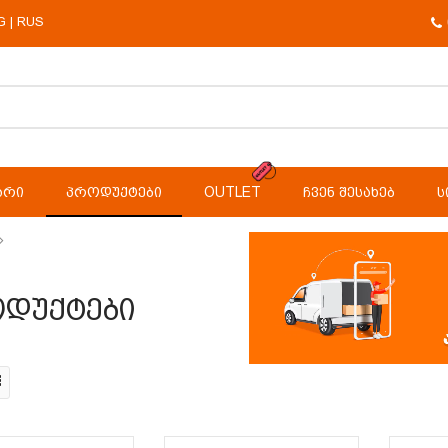
G
RUS
|
ᲐᲠᲘ
ᲞᲠᲝᲓᲣᲥᲢᲔᲑᲘ
OUTLET
ᲩᲕᲔᲜ ᲨᲔᲡᲐᲮᲔᲑ
Ს
დუქტები