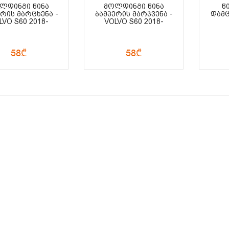
ᲚᲓᲘᲜᲒᲘ ᲬᲘᲜᲐ
ᲛᲝᲚᲓᲘᲜᲒᲘ ᲬᲘᲜᲐ
Წ
ᲔᲠᲘᲡ ᲛᲐᲠᲪᲮᲔᲜᲐ -
ᲑᲐᲛᲞᲔᲠᲘᲡ ᲛᲐᲠᲯᲕᲔᲜᲐ -
ᲓᲐᲛᲪ
LVO S60 2018-
VOLVO S60 2018-
58₾
58₾