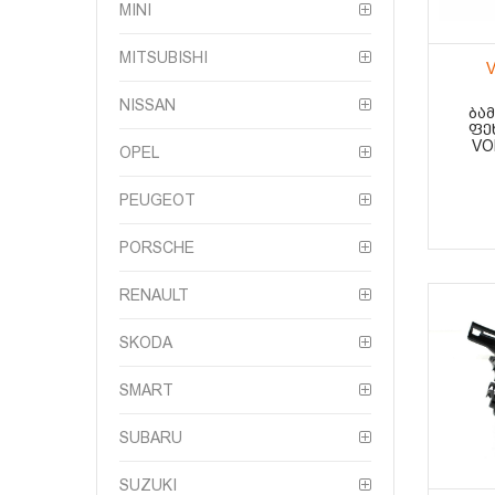
MINI
MITSUBISHI
V
NISSAN
ᲑᲐ
ᲤᲔᲮ
VO
OPEL
PEUGEOT
PORSCHE
RENAULT
SKODA
SMART
SUBARU
SUZUKI