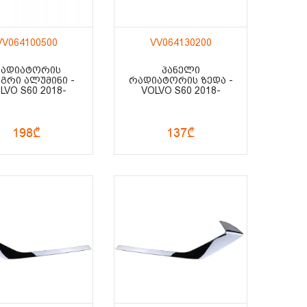
VV064100500
VV064130200
ᲐᲓᲘᲐᲢᲝᲠᲘᲡ
ᲞᲐᲜᲔᲚᲘ
ᲐᲒᲠᲘ ᲐᲚᲣᲛᲘᲜᲘ -
ᲠᲐᲓᲘᲐᲢᲝᲠᲘᲡ ᲖᲔᲓᲐ -
LVO S60 2018-
VOLVO S60 2018-
198₾
137₾