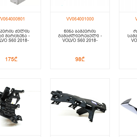
V064000801
VV064001000
ᲛᲞᲔᲠᲘᲡ ᲫᲔᲚᲘᲡ
ᲬᲘᲜᲐ ᲑᲐᲛᲞᲔᲠᲘᲡ
Რ
Ი ᲛᲐᲠᲪᲮᲔᲜᲐ -
ᲒᲐᲛᲐᲫᲚᲘᲔᲠᲔᲑᲔᲚᲘ -
ᲡᲐᲛ
LVO S60 2018-
VOLVO S60 2018-
VO
175₾
98₾