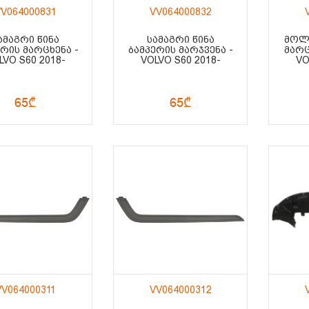
V064000831
VV064000832
ᲐᲛᲐᲒᲠᲘ ᲬᲘᲜᲐ
ᲡᲐᲛᲐᲒᲠᲘ ᲬᲘᲜᲐ
ᲛᲝᲚ
ᲔᲠᲘᲡ ᲛᲐᲠᲪᲮᲔᲜᲐ -
ᲑᲐᲛᲞᲔᲠᲘᲡ ᲛᲐᲠᲯᲕᲔᲜᲐ -
ᲛᲐᲠᲪ
LVO S60 2018-
VOLVO S60 2018-
VO
65₾
65₾
VV064000311
VV064000312