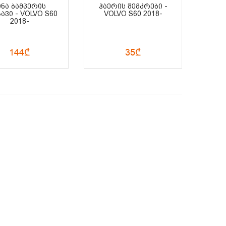
ᲘᲜᲐ ᲑᲐᲛᲞᲔᲠᲘᲡ
ᲰᲐᲔᲠᲘᲡ ᲨᲔᲛᲙᲠᲔᲑᲘ -
ᲐᲕᲘ - VOLVO S60
VOLVO S60 2018-
2018-
144₾
35₾