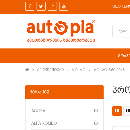
GEO
EN
|
ᲛᲗᲐᲕ
Პროდუქტები
VOLVO
VOLVO S60 2018-
Პრო
ᲛᲐᲠᲙᲔᲑᲘ
ACURA
ALFA ROMEO