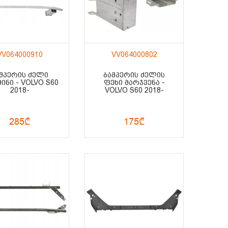
VV064000910
VV064000802
ᲛᲞᲔᲠᲘᲡ ᲫᲔᲚᲘ
ᲑᲐᲛᲞᲔᲠᲘᲡ ᲫᲔᲚᲘᲡ
ᲘᲜᲘ - VOLVO S60
ᲤᲔᲮᲘ ᲛᲐᲠᲯᲕᲔᲜᲐ -
2018-
VOLVO S60 2018-
285₾
175₾