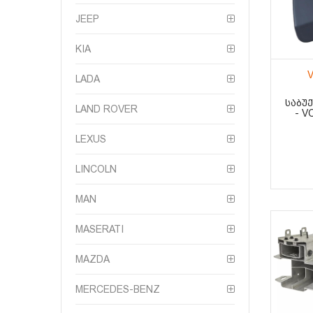
JEEP
KIA
V
LADA
ᲡᲐᲑᲣ
LAND ROVER
- V
LEXUS
LINCOLN
MAN
MASERATI
MAZDA
MERCEDES-BENZ