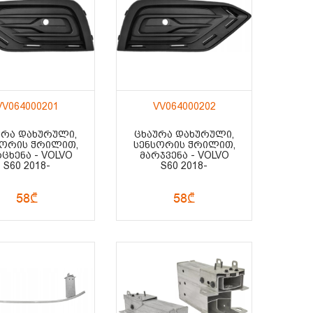
VV064000201
VV064000202
ᲣᲠᲐ ᲓᲐᲮᲣᲠᲣᲚᲘ,
ᲪᲮᲐᲣᲠᲐ ᲓᲐᲮᲣᲠᲣᲚᲘ,
ᲡᲝᲠᲘᲡ ᲭᲠᲘᲚᲘᲗ,
ᲡᲔᲜᲡᲝᲠᲘᲡ ᲭᲠᲘᲚᲘᲗ,
ᲪᲮᲔᲜᲐ - VOLVO
ᲛᲐᲠᲯᲕᲔᲜᲐ - VOLVO
S60 2018-
S60 2018-
58₾
58₾