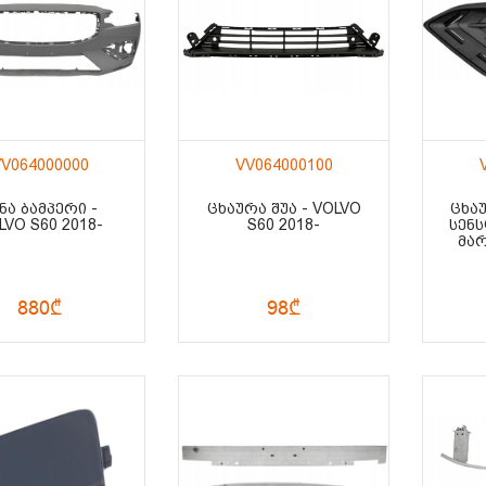
V064000000
VV064000100
ᲜᲐ ᲑᲐᲛᲞᲔᲠᲘ -
ᲪᲮᲐᲣᲠᲐ ᲨᲣᲐ - VOLVO
ᲪᲮᲐ
LVO S60 2018-
S60 2018-
ᲡᲔᲜ
ᲛᲐᲠ
880₾
98₾