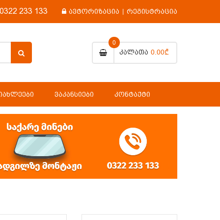
0322 233 133
ავტორიზაცია
|
რეგისტრაცია
0
0.00₾
Კალათა
ᲘᲐᲮᲚᲔᲔᲑᲘ
ᲕᲐᲙᲐᲜᲡᲘᲔᲑᲘ
ᲙᲝᲜᲢᲐᲥᲢᲘ