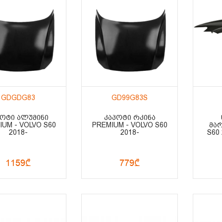
GDGDG83
GD99G83S
ᲞᲝᲢᲘ ᲐᲚᲣᲛᲘᲜᲘ
ᲙᲐᲞᲝᲢᲘ ᲠᲙᲘᲜᲐ
IUM - VOLVO S60
PREMIUM - VOLVO S60
ᲛᲐᲠ
2018-
2018-
S60 
1159₾
779₾