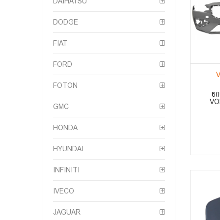
DAIHATSU
DODGE
FIAT
FORD
V
FOTON
ᲬᲘ
VO
GMC
HONDA
HYUNDAI
INFINITI
IVECO
JAGUAR