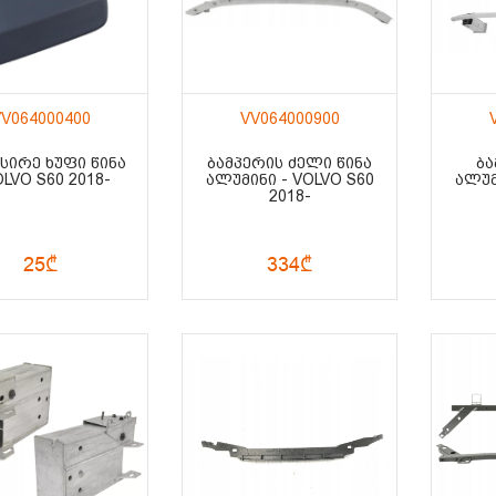
V064000400
VV064000900
ᲥᲡᲘᲠᲔ ᲮᲣᲤᲘ ᲬᲘᲜᲐ
ᲑᲐᲛᲞᲔᲠᲘᲡ ᲫᲔᲚᲘ ᲬᲘᲜᲐ
ᲑᲐ
OLVO S60 2018-
ᲐᲚᲣᲛᲘᲜᲘ - VOLVO S60
ᲐᲚᲣᲛ
2018-
25₾
334₾