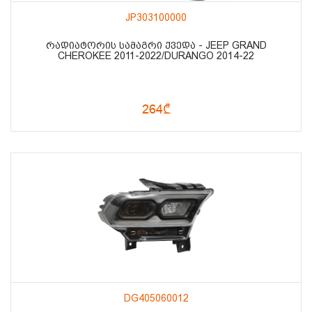
JP303100000
ᲠᲐᲓᲘᲐᲢᲝᲠᲘᲡ ᲡᲐᲛᲐᲒᲠᲘ ᲥᲕᲔᲓᲐ - JEEP GRAND
CHEROKEE 2011-2022/DURANGO 2014-22
264₾
DG405060012