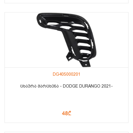
DG405000201
ᲪᲮᲐᲣᲠᲐ ᲛᲐᲠᲪᲮᲔᲜᲐ - DODGE DURANGO 2021-
48₾