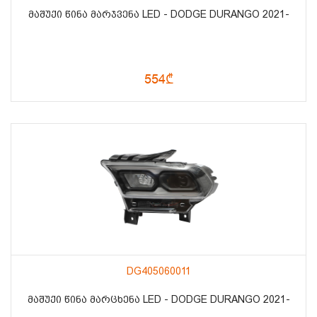
ᲛᲐᲨᲣᲥᲘ ᲬᲘᲜᲐ ᲛᲐᲠᲯᲕᲔᲜᲐ LED - DODGE DURANGO 2021-
554₾
DG405060011
ᲛᲐᲨᲣᲥᲘ ᲬᲘᲜᲐ ᲛᲐᲠᲪᲮᲔᲜᲐ LED - DODGE DURANGO 2021-