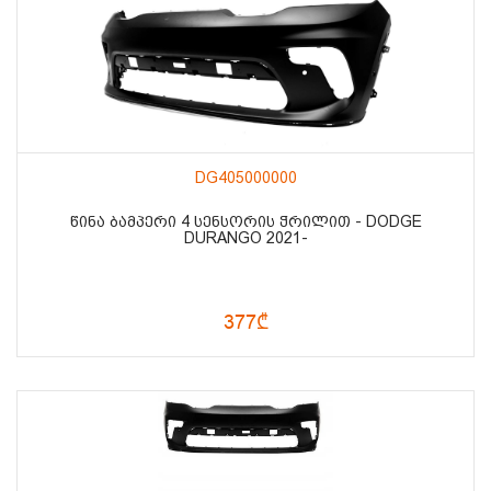
DG405000000
ᲬᲘᲜᲐ ᲑᲐᲛᲞᲔᲠᲘ 4 ᲡᲔᲜᲡᲝᲠᲘᲡ ᲭᲠᲘᲚᲘᲗ - DODGE
DURANGO 2021-
377₾