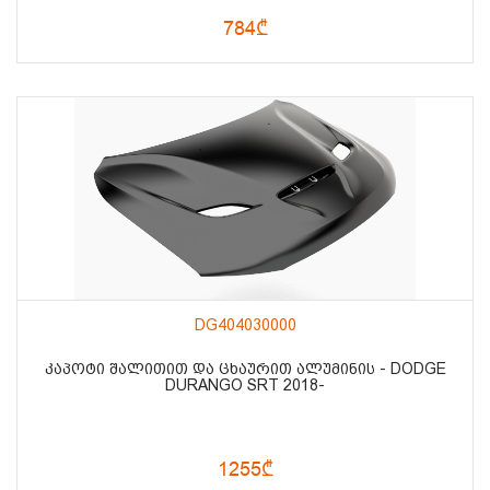
784₾
DG404030000
ᲙᲐᲞᲝᲢᲘ ᲨᲐᲚᲘᲗᲘᲗ ᲓᲐ ᲪᲮᲐᲣᲠᲘᲗ ᲐᲚᲣᲛᲘᲜᲘᲡ - DODGE
DURANGO SRT 2018-
1255₾