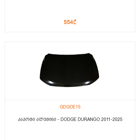
554₾
GDGDE15
ᲙᲐᲞᲝᲢᲘ ᲐᲚᲣᲛᲘᲜᲘ - DODGE DURANGO 2011-2025