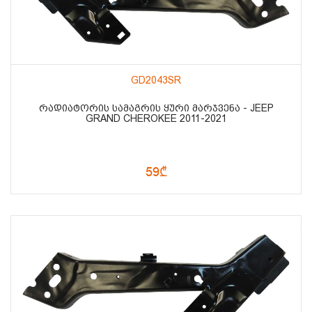
GD2043SR
ᲠᲐᲓᲘᲐᲢᲝᲠᲘᲡ ᲡᲐᲛᲐᲒᲠᲘᲡ ᲧᲣᲠᲘ ᲛᲐᲠᲯᲕᲔᲜᲐ - JEEP
GRAND CHEROKEE 2011-2021
59₾