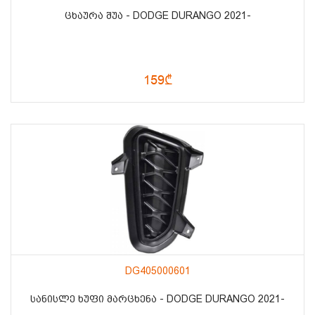
ᲪᲮᲐᲣᲠᲐ ᲨᲣᲐ - DODGE DURANGO 2021-
159₾
DG405000601
ᲡᲐᲜᲘᲡᲚᲔ ᲮᲣᲤᲘ ᲛᲐᲠᲪᲮᲔᲜᲐ - DODGE DURANGO 2021-