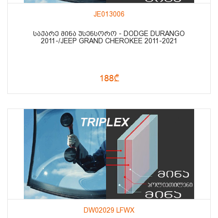
JE013006
ᲡᲐᲥᲐᲠᲔ ᲛᲘᲜᲐ ᲣᲡᲔᲜᲡᲝᲠᲝ - DODGE DURANGO
2011-/JEEP GRAND CHEROKEE 2011-2021
188₾
DW02029 LFWX