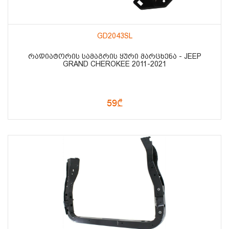
GD2043SL
ᲠᲐᲓᲘᲐᲢᲝᲠᲘᲡ ᲡᲐᲛᲐᲒᲠᲘᲡ ᲧᲣᲠᲘ ᲛᲐᲠᲪᲮᲔᲜᲐ - JEEP
GRAND CHEROKEE 2011-2021
59₾