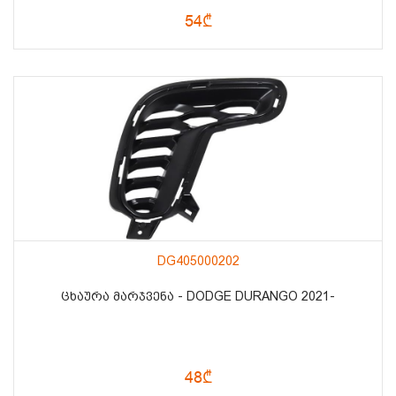
54₾
DG405000202
ᲪᲮᲐᲣᲠᲐ ᲛᲐᲠᲯᲕᲔᲜᲐ - DODGE DURANGO 2021-
48₾