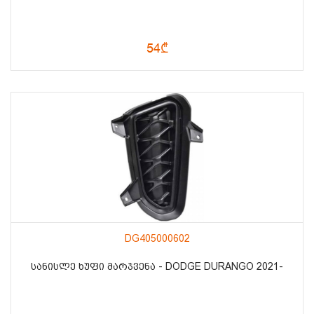
54₾
DG405000602
ᲡᲐᲜᲘᲡᲚᲔ ᲮᲣᲤᲘ ᲛᲐᲠᲯᲕᲔᲜᲐ - DODGE DURANGO 2021-