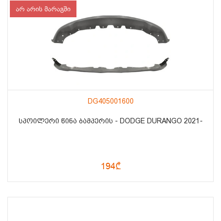
არ არის მარაგში
DG405001600
ᲡᲞᲝᲘᲚᲔᲠᲘ ᲬᲘᲜᲐ ᲑᲐᲛᲞᲔᲠᲘᲡ - DODGE DURANGO 2021-
194₾