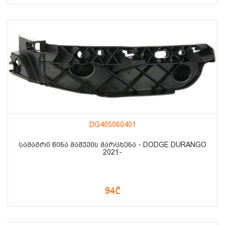
DG405060401
ᲡᲐᲛᲐᲒᲠᲘ ᲬᲘᲜᲐ ᲛᲐᲨᲣᲥᲘᲡ ᲛᲐᲠᲪᲮᲔᲜᲐ - DODGE DURANGO
2021-
94₾