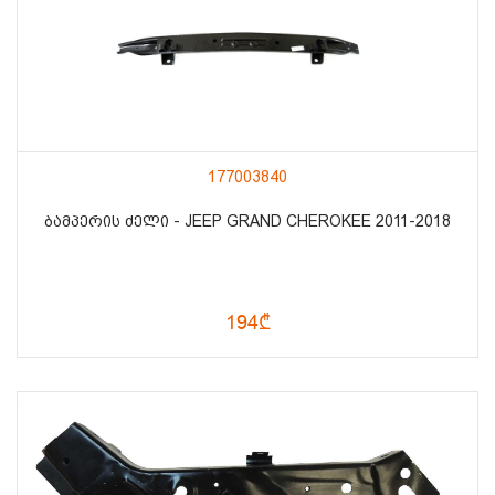
177003840
ᲑᲐᲛᲞᲔᲠᲘᲡ ᲫᲔᲚᲘ - JEEP GRAND CHEROKEE 2011-2018
194₾