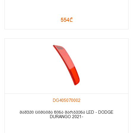
554₾
DG405070002
ᲛᲐᲨᲣᲥᲘ ᲪᲘᲛᲪᲘᲛᲐ ᲬᲘᲜᲐ ᲛᲐᲠᲯᲕᲔᲜᲐ LED - DODGE
DURANGO 2021-