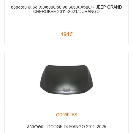
ᲡᲐᲥᲐᲠᲔ ᲛᲘᲜᲐ ᲝᲗᲮᲙᲣᲗᲮᲔᲓᲘ ᲡᲔᲜᲡᲝᲠᲘᲗ - JEEP GRAND
CHEROKEE 2011-2021/DURANGO
194₾
GD99E15S
ᲙᲐᲞᲝᲢᲘ - DODGE DURANGO 2011-2025