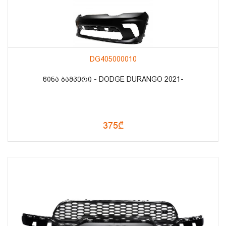
DG405000010
ᲬᲘᲜᲐ ᲑᲐᲛᲞᲔᲠᲘ - DODGE DURANGO 2021-
375₾