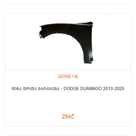
GD99E14L
ᲬᲘᲜᲐ ᲤᲠᲗᲐ ᲛᲐᲠᲪᲮᲔᲜᲐ - DODGE DURANGO 2010-2025
254₾