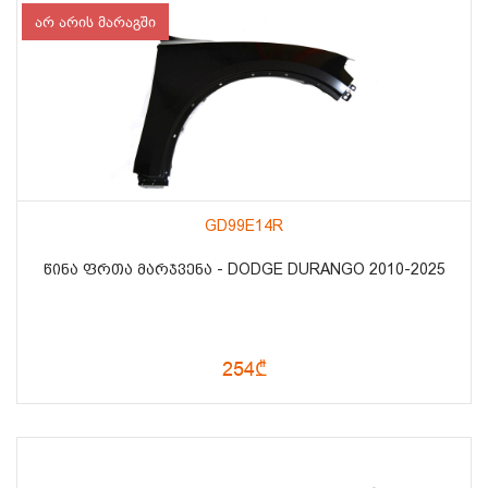
არ არის მარაგში
GD99E14R
ᲬᲘᲜᲐ ᲤᲠᲗᲐ ᲛᲐᲠᲯᲕᲔᲜᲐ - DODGE DURANGO 2010-2025
254₾