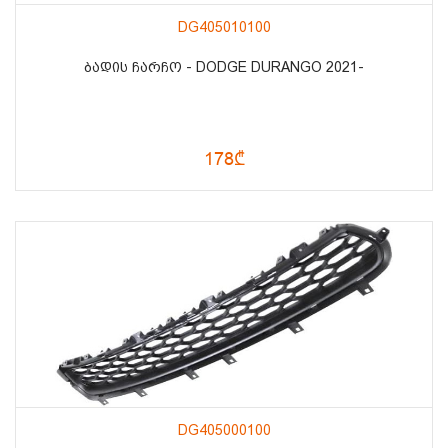
DG405010100
ᲑᲐᲓᲘᲡ ᲩᲐᲠᲩᲝ - DODGE DURANGO 2021-
178₾
DG405000100