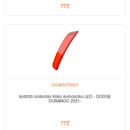
77₾
DG405070001
ᲛᲐᲨᲣᲥᲘ ᲪᲘᲛᲪᲘᲛᲐ ᲬᲘᲜᲐ ᲛᲐᲠᲪᲮᲔᲜᲐ LED - DODGE
DURANGO 2021-
77₾