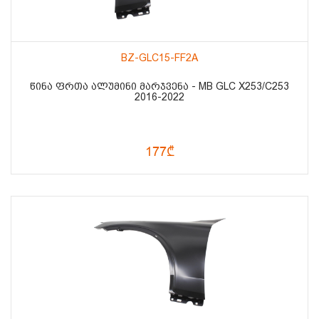
BZ-GLC15-FF2A
ᲬᲘᲜᲐ ᲤᲠᲗᲐ ᲐᲚᲣᲛᲘᲜᲘ ᲛᲐᲠᲯᲕᲔᲜᲐ - MB GLC X253/C253
2016-2022
177₾