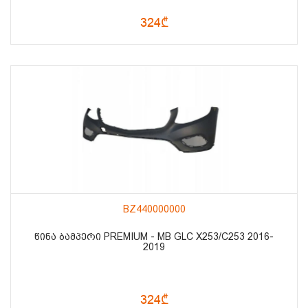
324₾
BZ440000000
ᲬᲘᲜᲐ ᲑᲐᲛᲞᲔᲠᲘ PREMIUM - MB GLC X253/C253 2016-
2019
324₾