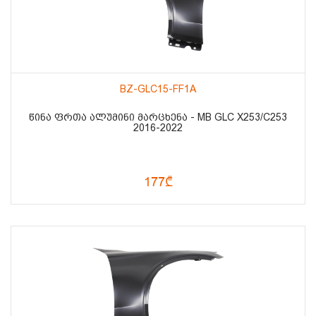
BZ-GLC15-FF1A
ᲬᲘᲜᲐ ᲤᲠᲗᲐ ᲐᲚᲣᲛᲘᲜᲘ ᲛᲐᲠᲪᲮᲔᲜᲐ - MB GLC X253/C253
2016-2022
177₾