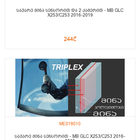
ᲡᲐᲥᲐᲠᲔ ᲛᲘᲜᲐ ᲡᲔᲜᲡᲝᲠᲘᲗ ᲓᲐ 2 ᲙᲐᲛᲔᲠᲘᲗ - MB GLC
X253/C253 2016-2019
244₾
ME018010
ᲡᲐᲥᲐᲠᲔ ᲛᲘᲜᲐ ᲡᲔᲜᲡᲝᲠᲘᲗ - MB GLC X253/C253 2016-