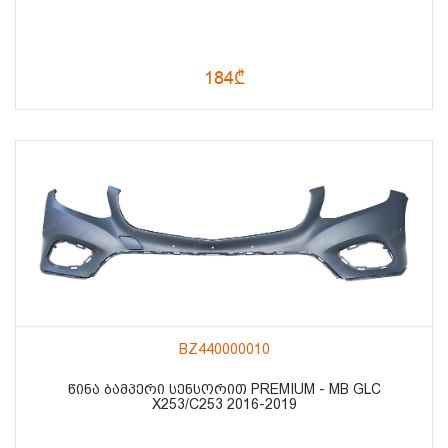
184₾
BZ440000010
ᲬᲘᲜᲐ ᲑᲐᲛᲞᲔᲠᲘ ᲡᲔᲜᲡᲝᲠᲘᲗ PREMIUM - MB GLC
X253/C253 2016-2019