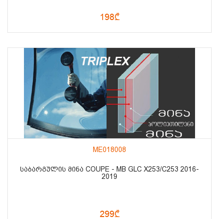
198₾
ME018008
ᲡᲐᲑᲐᲠᲒᲣᲚᲘᲡ ᲛᲘᲜᲐ COUPE - MB GLC X253/C253 2016-
2019
299₾