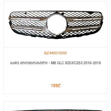
BZ440010000
ᲑᲐᲓᲔ ᲥᲠᲝᲛᲘᲠᲔᲑᲣᲚᲘ - MB GLC X253/C253 2016-2019
159₾