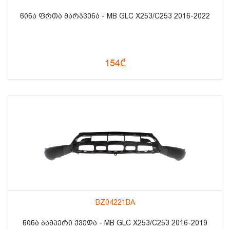
ᲬᲘᲜᲐ ᲤᲠᲗᲐ ᲛᲐᲠᲯᲕᲔᲜᲐ - MB GLC X253/C253 2016-2022
154₾
BZ04221BA
ᲬᲘᲜᲐ ᲑᲐᲛᲞᲔᲠᲘ ᲥᲕᲔᲓᲐ - MB GLC X253/C253 2016-2019