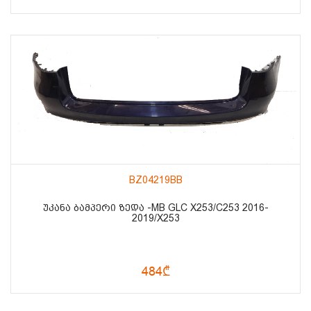
BZ04219BB
ᲣᲙᲐᲜᲐ ᲑᲐᲛᲞᲔᲠᲘ ᲖᲔᲓᲐ -MB GLC X253/C253 2016-
2019/X253
484₾