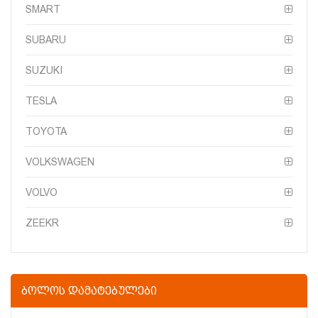
SMART
SUBARU
SUZUKI
TESLA
TOYOTA
VOLKSWAGEN
VOLVO
ZEEKR
ᲑᲝᲚᲝᲡ ᲓᲐᲛᲐᲢᲔᲑᲣᲚᲔᲑᲘ