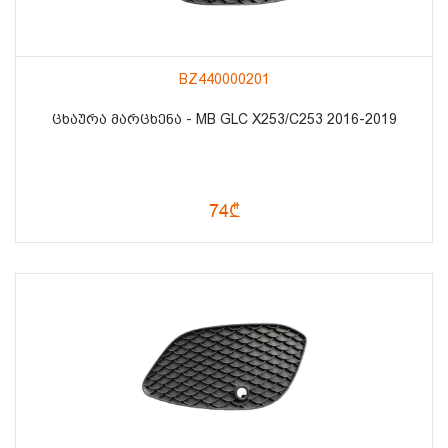
BZ440000201
ᲪᲮᲐᲣᲠᲐ ᲛᲐᲠᲪᲮᲔᲜᲐ - MB GLC X253/C253 2016-2019
74₾