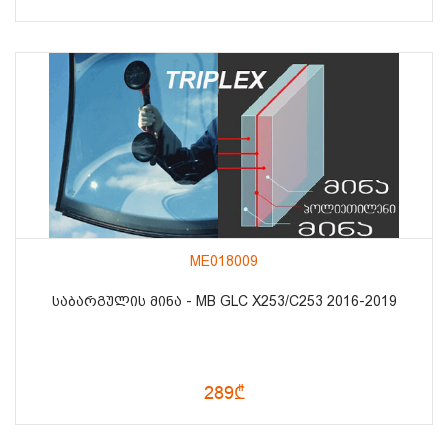
ME018009
ᲡᲐᲑᲐᲠᲒᲣᲚᲘᲡ ᲛᲘᲜᲐ - MB GLC X253/C253 2016-2019
289₾