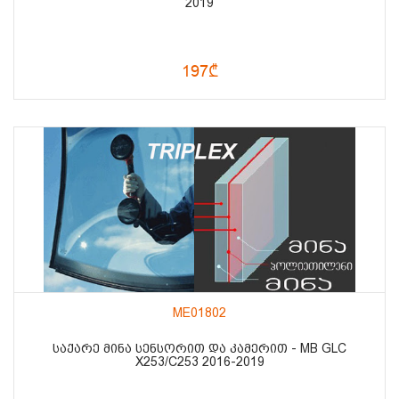
2019
197₾
ME01802
ᲡᲐᲥᲐᲠᲔ ᲛᲘᲜᲐ ᲡᲔᲜᲡᲝᲠᲘᲗ ᲓᲐ ᲙᲐᲛᲔᲠᲘᲗ - MB GLC
X253/C253 2016-2019