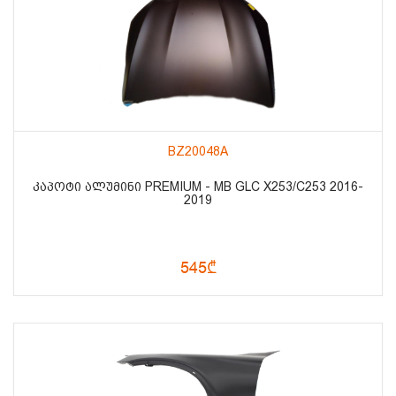
BZ20048A
ᲙᲐᲞᲝᲢᲘ ᲐᲚᲣᲛᲘᲜᲘ PREMIUM - MB GLC X253/C253 2016-
2019
545₾