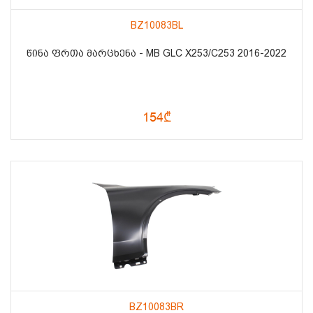
BZ10083BL
ᲬᲘᲜᲐ ᲤᲠᲗᲐ ᲛᲐᲠᲪᲮᲔᲜᲐ - MB GLC X253/C253 2016-2022
154₾
BZ10083BR