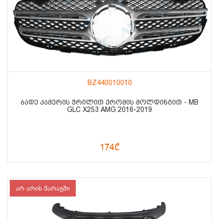
BZ440010010
ᲑᲐᲓᲔ ᲙᲐᲛᲔᲠᲘᲡ ᲭᲠᲘᲚᲘᲗ ᲥᲠᲝᲛᲘᲡ ᲛᲝᲚᲓᲘᲜᲒᲘᲗ - MB
GLC X253 AMG 2016-2019
174₾
არ არის მარაგში