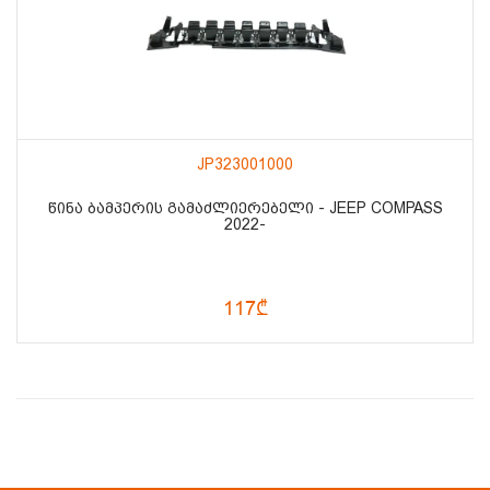
JP323001000
ᲬᲘᲜᲐ ᲑᲐᲛᲞᲔᲠᲘᲡ ᲒᲐᲛᲐᲫᲚᲘᲔᲠᲔᲑᲔᲚᲘ - JEEP COMPASS
2022-
117₾