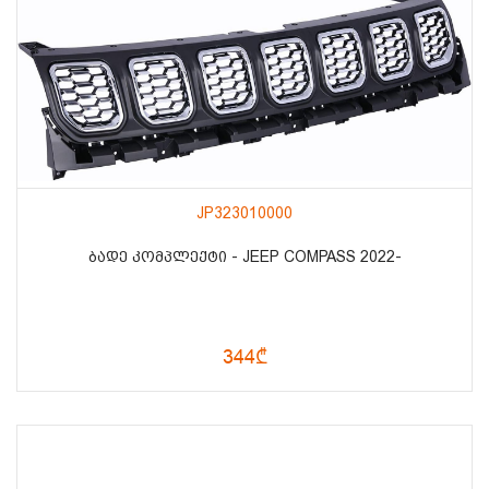
JP323010000
ᲑᲐᲓᲔ ᲙᲝᲛᲞᲚᲔᲥᲢᲘ - JEEP COMPASS 2022-
344₾