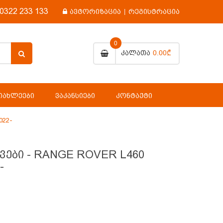
0322 233 133
ავტორიზაცია
|
რეგისტრაცია
0
0.00₾
Კალათა
ᲘᲐᲮᲚᲔᲔᲑᲘ
ᲕᲐᲙᲐᲜᲡᲘᲔᲑᲘ
ᲙᲝᲜᲢᲐᲥᲢᲘ
022-
შვები - RANGE ROVER L460
-