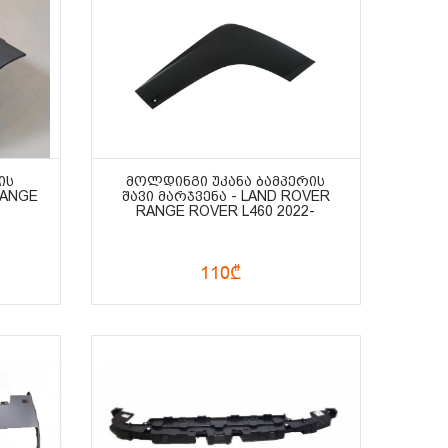
ᲘᲡ
ᲛᲝᲚᲓᲘᲜᲒᲘ ᲣᲙᲐᲜᲐ ᲑᲐᲛᲞᲔᲠᲘᲡ
RANGE
ᲨᲐᲕᲘ ᲛᲐᲠᲯᲕᲔᲜᲐ - LAND ROVER
RANGE ROVER L460 2022-
110₾