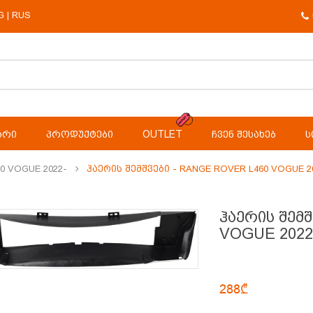
G
RUS
|
ᲐᲠᲘ
ᲞᲠᲝᲓᲣᲥᲢᲔᲑᲘ
OUTLET
ᲩᲕᲔᲜ ᲨᲔᲡᲐᲮᲔᲑ
Ს
0 VOGUE 2022-
Ჰაერის Შემშვები - RANGE ROVER L460 VOGUE 2
ჰაერის შემ
VOGUE 2022
288₾