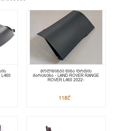
ᲠᲘᲡ
ᲛᲝᲚᲓᲘᲜᲒᲘ ᲬᲘᲜᲐ ᲤᲠᲗᲘᲡ
 L460
ᲛᲐᲠᲪᲮᲔᲜᲐ - LAND ROVER RANGE
ROVER L460 2022-
118₾