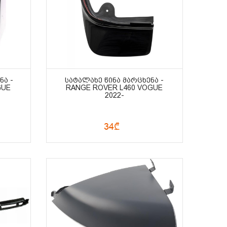
ᲜᲐ -
ᲡᲐᲢᲐᲚᲐᲮᲔ ᲬᲘᲜᲐ ᲛᲐᲠᲪᲮᲔᲜᲐ -
GUE
RANGE ROVER L460 VOGUE
2022-
34₾