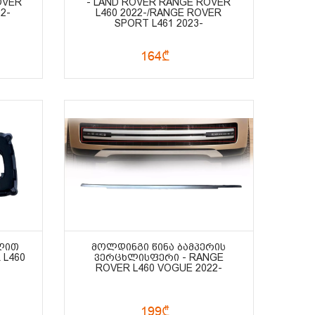
OVER
- LAND ROVER RANGE ROVER
2-
L460 2022-/RANGE ROVER
SPORT L461 2023-
164₾
ᲚᲘᲗ
ᲛᲝᲚᲓᲘᲜᲒᲘ ᲬᲘᲜᲐ ᲑᲐᲛᲞᲔᲠᲘᲡ
 L460
ᲕᲔᲠᲪᲮᲚᲘᲡᲤᲔᲠᲘ - RANGE
ROVER L460 VOGUE 2022-
199₾