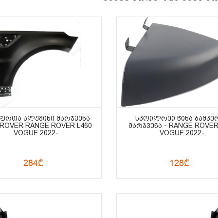
 ᲤᲠᲗᲐ ᲐᲚᲣᲛᲘᲜᲘ ᲛᲐᲠᲯᲕᲔᲜᲐ
ᲡᲞᲝᲘᲚᲠᲔᲘ ᲬᲘᲜᲐ ᲑᲐᲛᲞᲔ
 ROVER RANGE ROVER L460
ᲛᲐᲠᲯᲕᲔᲜᲐ - RANGE ROVER
VOGUE 2022-
VOGUE 2022-
284₾
128₾