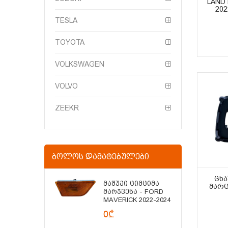
LAND
20
TESLA
TOYOTA
VOLKSWAGEN
VOLVO
ZEEKR
ᲑᲝᲚᲝᲡ ᲓᲐᲛᲐᲢᲔᲑᲣᲚᲔᲑᲘ
ᲪᲮ
Მაშუქი Ციმციმა
ᲛᲐᲠᲪ
Მარჯვენა - FORD
MAVERICK 2022-2024
0₾