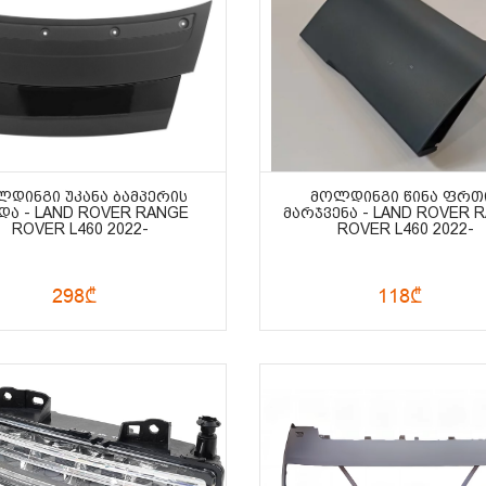
ᲚᲓᲘᲜᲒᲘ ᲣᲙᲐᲜᲐ ᲑᲐᲛᲞᲔᲠᲘᲡ
ᲛᲝᲚᲓᲘᲜᲒᲘ ᲬᲘᲜᲐ ᲤᲠᲗ
ᲓᲐ - LAND ROVER RANGE
ᲛᲐᲠᲯᲕᲔᲜᲐ - LAND ROVER 
ROVER L460 2022-
ROVER L460 2022-
298₾
118₾