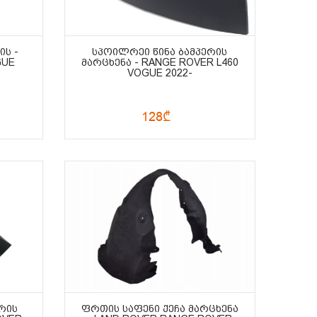
ᲘᲡ -
ᲡᲞᲝᲘᲚᲠᲔᲘ ᲬᲘᲜᲐ ᲑᲐᲛᲞᲔᲠᲘᲡ
GUE
ᲛᲐᲠᲪᲮᲔᲜᲐ - RANGE ROVER L460
VOGUE 2022-
128₾
ᲠᲘᲡ
ᲤᲠᲗᲘᲡ ᲡᲐᲤᲔᲜᲘ ᲥᲔᲩᲐ ᲛᲐᲠᲪᲮᲔᲜᲐ