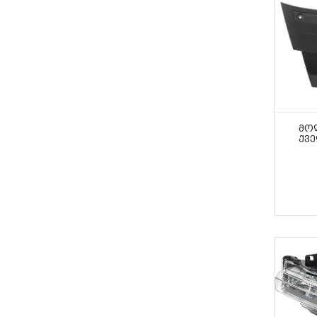
ᲛᲝ
ᲥᲕᲔ