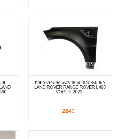
ᲠᲘᲡ
ᲬᲘᲜᲐ ᲤᲠᲗᲐ ᲐᲚᲣᲛᲘᲜᲘ ᲛᲐᲠᲪᲮᲔᲜᲐ
 LAND
LAND ROVER RANGE ROVER L460
460
VOGUE 2022-
284₾