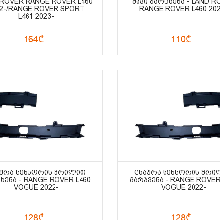
 ROVER RANGE ROVER L460
ᲨᲐᲕᲘ ᲛᲐᲠᲪᲮᲔᲜᲐ - LAND R
22-/RANGE ROVER SPORT
RANGE ROVER L460 202
L461 2023-
164₾
110₾
ᲐᲣᲠᲐ ᲡᲔᲜᲡᲝᲠᲘᲡ ᲭᲠᲘᲚᲘᲗ
ᲪᲮᲐᲣᲠᲐ ᲡᲔᲜᲡᲝᲠᲘᲡ ᲭᲠᲘ
ᲮᲔᲜᲐ - RANGE ROVER L460
ᲛᲐᲠᲯᲕᲔᲜᲐ - RANGE ROVER
VOGUE 2022-
VOGUE 2022-
128₾
128₾