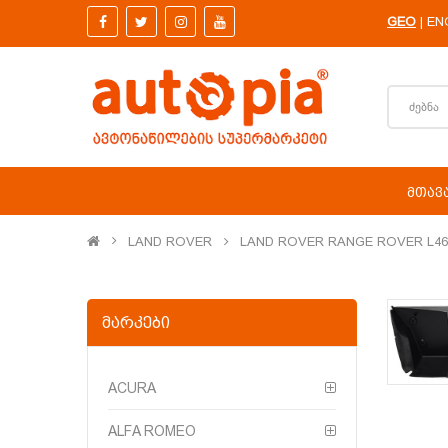
GEO
EN
|
ᲛᲗᲐᲕ
LAND ROVER
LAND ROVER RANGE ROVER L46
ᲛᲐᲠᲙᲔᲑᲘ
ACURA
ALFA ROMEO