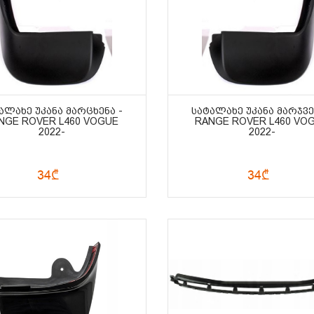
ᲐᲚᲐᲮᲔ ᲣᲙᲐᲜᲐ ᲛᲐᲠᲪᲮᲔᲜᲐ -
ᲡᲐᲢᲐᲚᲐᲮᲔ ᲣᲙᲐᲜᲐ ᲛᲐᲠᲯᲕᲔ
NGE ROVER L460 VOGUE
RANGE ROVER L460 VO
2022-
2022-
34₾
34₾