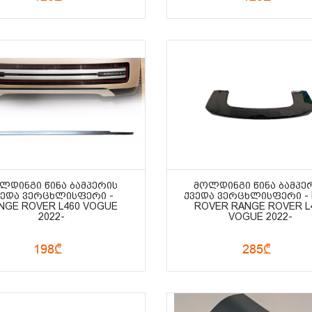
ᲚᲓᲘᲜᲒᲘ ᲬᲘᲜᲐ ᲑᲐᲛᲞᲔᲠᲘᲡ
ᲛᲝᲚᲓᲘᲜᲒᲘ ᲬᲘᲜᲐ ᲑᲐᲛᲞᲔ
ᲕᲔᲓᲐ ᲕᲔᲠᲪᲮᲚᲘᲡᲤᲔᲠᲘ -
ᲥᲕᲔᲓᲐ ᲕᲔᲠᲪᲮᲚᲘᲡᲤᲔᲠᲘ -
NGE ROVER L460 VOGUE
ROVER RANGE ROVER L
2022-
VOGUE 2022-
198₾
285₾