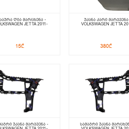
ᲮᲐᲣᲠᲐ ᲦᲘᲐ ᲛᲐᲠᲪᲮᲔᲜᲐ -
ᲣᲙᲐᲜᲐ ᲙᲐᲠᲘ ᲛᲐᲠᲯᲕᲔᲜᲐ
LKSWAGEN JETTA 2011-
VOLKSWAGEN JETTA 20
15₾
380₾
ᲛᲐᲒᲠᲘ ᲣᲙᲐᲜᲐ ᲛᲐᲠᲯᲕᲔᲜᲐ -
ᲡᲐᲛᲐᲒᲠᲘ ᲣᲙᲐᲜᲐ ᲛᲐᲠᲪᲮᲔᲜ
LKSWAGEN JETTA 2011-
VOLKSWAGEN JETTA 20