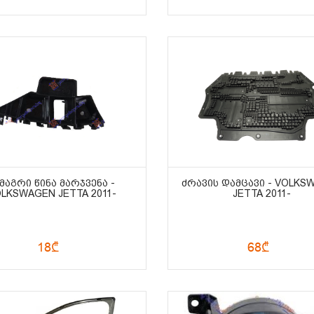
ᲛᲐᲒᲠᲘ ᲬᲘᲜᲐ ᲛᲐᲠᲯᲕᲔᲜᲐ -
ᲫᲠᲐᲕᲘᲡ ᲓᲐᲛᲪᲐᲕᲘ - VOLKS
LKSWAGEN JETTA 2011-
JETTA 2011-
18₾
68₾