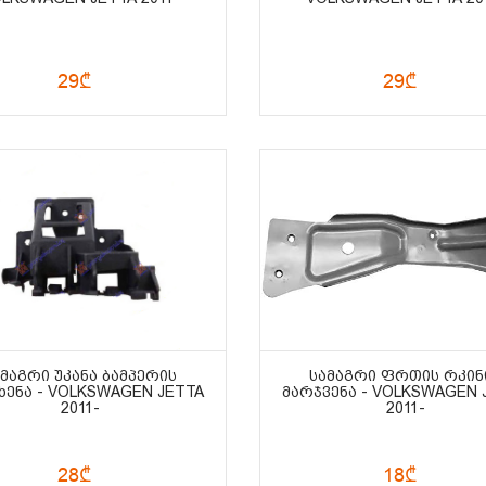
29₾
29₾
ᲐᲛᲐᲒᲠᲘ ᲣᲙᲐᲜᲐ ᲑᲐᲛᲞᲔᲠᲘᲡ
ᲡᲐᲛᲐᲒᲠᲘ ᲤᲠᲗᲘᲡ ᲠᲙᲘᲜ
ᲮᲔᲜᲐ - VOLKSWAGEN JETTA
ᲛᲐᲠᲯᲕᲔᲜᲐ - VOLKSWAGEN 
2011-
2011-
28₾
18₾