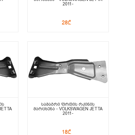
2011-
28₾
ᲘᲡ
ᲡᲐᲛᲐᲒᲠᲘ ᲤᲠᲗᲘᲡ ᲠᲙᲘᲜᲘᲡ
JETTA
ᲛᲐᲠᲪᲮᲔᲜᲐ - VOLKSWAGEN JETTA
2011-
18₾