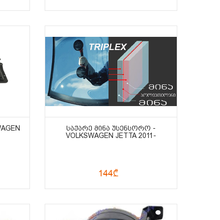
WAGEN
ᲡᲐᲥᲐᲠᲔ ᲛᲘᲜᲐ ᲣᲡᲔᲜᲡᲝᲠᲝ -
VOLKSWAGEN JETTA 2011-
144₾