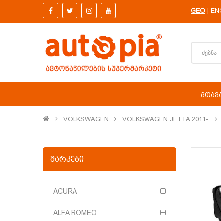
GEO
EN
|
ᲛᲗᲐᲕ
VOLKSWAGEN
VOLKSWAGEN JETTA 2011-
ᲛᲐᲠᲙᲔᲑᲘ
ACURA
ALFA ROMEO