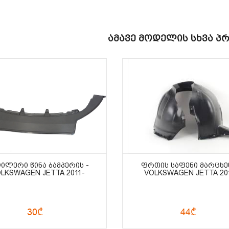
Ამავე Მოდელის Სხვა Პ
ᲘᲚᲔᲠᲘ ᲬᲘᲜᲐ ᲑᲐᲛᲞᲔᲠᲘᲡ -
ᲤᲠᲗᲘᲡ ᲡᲐᲤᲔᲜᲘ ᲛᲐᲠᲪᲮᲔᲜ
LKSWAGEN JETTA 2011-
VOLKSWAGEN JETTA 20
30₾
44₾