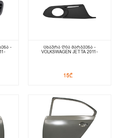
ᲔᲜᲐ -
ᲪᲮᲐᲣᲠᲐ ᲦᲘᲐ ᲛᲐᲠᲯᲕᲔᲜᲐ -
11-
VOLKSWAGEN JETTA 2011-
15₾