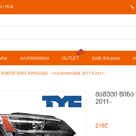
G
RUS
|
ᲐᲠᲘ
ᲞᲠᲝᲓᲣᲥᲢᲔᲑᲘ
OUTLET
ᲩᲕᲔᲜ ᲨᲔᲡᲐᲮᲔᲑ
Ს
Მაშუქი Წინა Მარჯვენა - VOLKSWAGEN JETTA 2011-
მაშუქი წინ
2011-
215₾