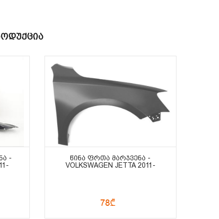
როდუქცია
Ა -
ᲬᲘᲜᲐ ᲤᲠᲗᲐ ᲛᲐᲠᲯᲕᲔᲜᲐ -
11-
VOLKSWAGEN JETTA 2011-
78₾