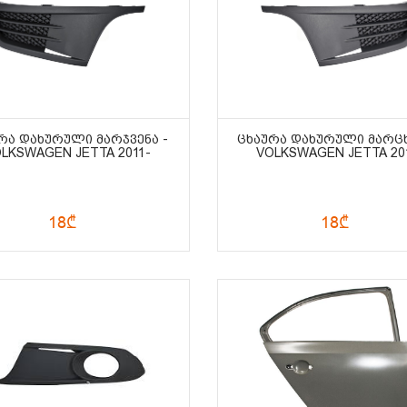
ᲠᲐ ᲓᲐᲮᲣᲠᲣᲚᲘ ᲛᲐᲠᲯᲕᲔᲜᲐ -
ᲪᲮᲐᲣᲠᲐ ᲓᲐᲮᲣᲠᲣᲚᲘ ᲛᲐᲠᲪᲮ
LKSWAGEN JETTA 2011-
VOLKSWAGEN JETTA 20
18₾
18₾