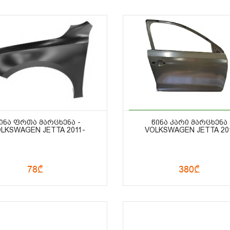
ᲘᲜᲐ ᲤᲠᲗᲐ ᲛᲐᲠᲪᲮᲔᲜᲐ -
ᲬᲘᲜᲐ ᲙᲐᲠᲘ ᲛᲐᲠᲪᲮᲔᲜᲐ 
LKSWAGEN JETTA 2011-
VOLKSWAGEN JETTA 20
78₾
380₾