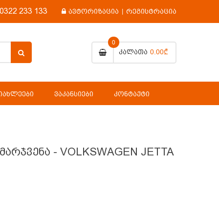
0322 233 133
ავტორიზაცია
|
რეგისტრაცია
0
0.00₾
Კალათა
ᲘᲐᲮᲚᲔᲔᲑᲘ
ᲕᲐᲙᲐᲜᲡᲘᲔᲑᲘ
ᲙᲝᲜᲢᲐᲥᲢᲘ
ა მარჯვენა - VOLKSWAGEN JETTA