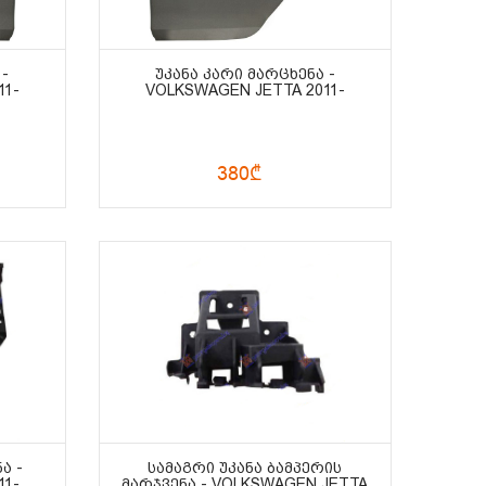
 -
ᲣᲙᲐᲜᲐ ᲙᲐᲠᲘ ᲛᲐᲠᲪᲮᲔᲜᲐ -
11-
VOLKSWAGEN JETTA 2011-
380₾
Ა -
ᲡᲐᲛᲐᲒᲠᲘ ᲣᲙᲐᲜᲐ ᲑᲐᲛᲞᲔᲠᲘᲡ
11-
ᲛᲐᲠᲯᲕᲔᲜᲐ - VOLKSWAGEN JETTA