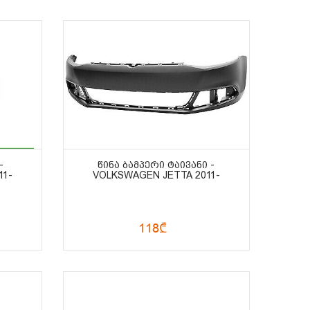
-
ᲬᲘᲜᲐ ᲑᲐᲛᲞᲔᲠᲘ ᲢᲐᲘᲕᲐᲜᲘ -
11-
VOLKSWAGEN JETTA 2011-
118₾